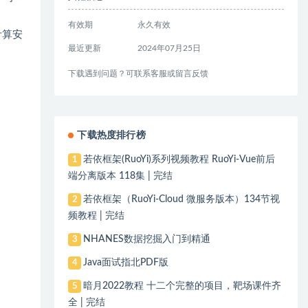
有效期
永久有效
计算安
最近更新
2024年07月25日
下载遇到问题？可联系客服或留言反馈
下载热度排行榜
若依框架(RuoYi)系列视频教程 RuoYi-Vue前后
1
端分离版本 118集 | 完结
若依框架（RuoYi-Cloud 微服务版本）134节视
2
频教程 | 完结
NHANES数据挖掘入门到精通
3
Java面试指北PDF版
4
暗月2022教程 十二个完整的项目，靶场课件齐
5
全 | 完结