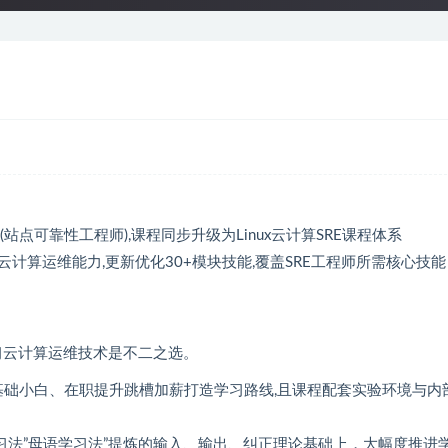
(站点可靠性工程师),课程同步升级为Linux云计算SRE课程体系
算运维能力,更新优化30+模块技能,覆盖SRE工程师所需核心技能
学习云计算运维技术是不二之选。
零基础小白、在职提升跳槽加薪打造学习路线,且课程配套实验环境与内
学学习法”母语学习法”提炼的输入、输出、纠正理论基础上，大幅度推进