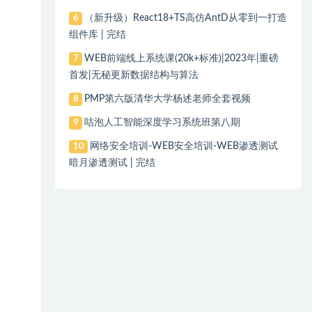
（新升级）React18+TS高仿AntD从零到一打造
6
组件库 | 完结
WEB前端线上系统课(20k+标准)|2023年|重磅
7
首发|无秘更新数据结构与算法
PMP第六版清华大学杨述老师全套视频
8
咕泡人工智能深度学习系统班第八期
9
网络安全培训-WEB安全培训-WEB渗透测试
10
暗月渗透测试 | 完结