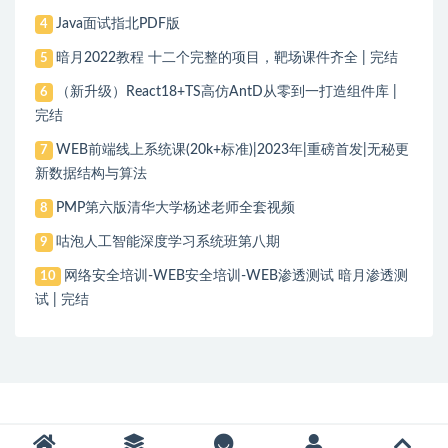
Java面试指北PDF版
4
暗月2022教程 十二个完整的项目，靶场课件齐全 | 完结
5
（新升级）React18+TS高仿AntD从零到一打造组件库 |
6
完结
WEB前端线上系统课(20k+标准)|2023年|重磅首发|无秘更
7
新数据结构与算法
PMP第六版清华大学杨述老师全套视频
8
咕泡人工智能深度学习系统班第八期
9
网络安全培训-WEB安全培训-WEB渗透测试 暗月渗透测
10
试 | 完结