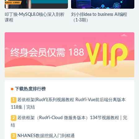
叩丁狼-MySQL8.0核心深入剖析
刘小排idea to business AI编程
课程
（1-3期）
下载热度排行榜
若依框架(RuoYi)系列视频教程 RuoYi-Vue前后端分离版本
1
118集 | 完结
若依框架（RuoYi-Cloud 微服务版本）134节视频教程 | 完
2
结
NHANES数据挖掘入门到精通
3