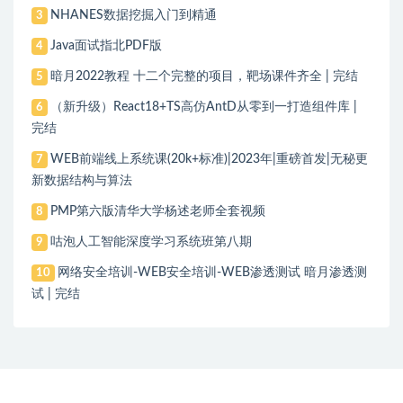
NHANES数据挖掘入门到精通
3
Java面试指北PDF版
4
暗月2022教程 十二个完整的项目，靶场课件齐全 | 完结
5
（新升级）React18+TS高仿AntD从零到一打造组件库 |
6
完结
WEB前端线上系统课(20k+标准)|2023年|重磅首发|无秘更
7
新数据结构与算法
PMP第六版清华大学杨述老师全套视频
8
咕泡人工智能深度学习系统班第八期
9
网络安全培训-WEB安全培训-WEB渗透测试 暗月渗透测
10
试 | 完结