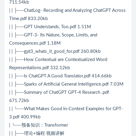
711.54kb
| | ├──ChatLog- Recording and Analyzing ChatGPT Across
Time.pdf 833.20kb
| | ├──GPT Understands, Too.pdf 1.51M
| | ├──GPT-3- Its Nature, Scope, Limits, and
Consequences.pdf 1.18M
| | ├──gpt3_whats_it_good_for.pdf 260.80kb
| | ├──How Contextual are Contextualized Word
Representations.pdf 332.12kb
| | ├──Is ChatGPT A Good Translator.pdf 414.66kb
| | ├──Sparks of Artificial General Intelligence.pdf 7.03M
| | ├──Summary of ChatGPT GPT-4 Research .pdf
671.72kb
| | └──What Makes Good In-Context Examples for GPT-
3.pdf 400.99kb
| └──预备知识：Transformer
| | ├──理论+编程 视频讲解