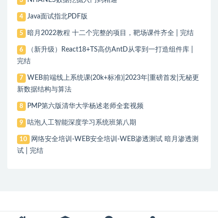
NHANES数据挖掘入门到精通
3
Java面试指北PDF版
4
暗月2022教程 十二个完整的项目，靶场课件齐全 | 完结
5
（新升级）React18+TS高仿AntD从零到一打造组件库 |
6
完结
WEB前端线上系统课(20k+标准)|2023年|重磅首发|无秘更
7
新数据结构与算法
PMP第六版清华大学杨述老师全套视频
8
咕泡人工智能深度学习系统班第八期
9
网络安全培训-WEB安全培训-WEB渗透测试 暗月渗透测
10
试 | 完结