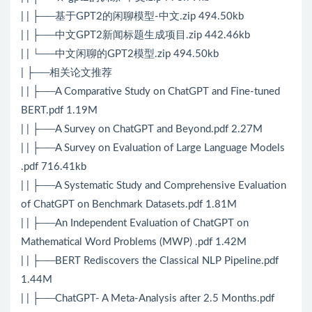
| | ├──基于GPT2的闲聊模型-中文.zip 494.50kb
| | ├──中文GPT2新闻标题生成项目.zip 442.46kb
| | └──中文闲聊的GPT2模型.zip 494.50kb
| ├──相关论文推荐
| | ├──A Comparative Study on ChatGPT and Fine-tuned
BERT.pdf 1.19M
| | ├──A Survey on ChatGPT and Beyond.pdf 2.27M
| | ├──A Survey on Evaluation of Large Language Models
.pdf 716.41kb
| | ├──A Systematic Study and Comprehensive Evaluation
of ChatGPT on Benchmark Datasets.pdf 1.81M
| | ├──An Independent Evaluation of ChatGPT on
Mathematical Word Problems (MWP) .pdf 1.42M
| | ├──BERT Rediscovers the Classical NLP Pipeline.pdf
1.44M
| | ├──ChatGPT- A Meta-Analysis after 2.5 Months.pdf