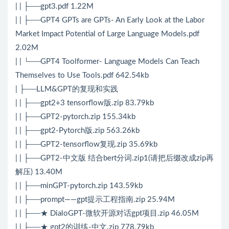
| | ├──gpt3.pdf 1.22M
| | ├──GPT4 GPTs are GPTs- An Early Look at the Labor
Market Impact Potential of Large Language Models.pdf
2.02M
| | └──GPT4 Toolformer- Language Models Can Teach
Themselves to Use Tools.pdf 642.54kb
| ├──LLM&GPT的复现和实践
| | ├──gpt2+3 tensorflow版.zip 83.79kb
| | ├──GPT2-pytorch.zip 155.34kb
| | ├──gpt2-Pytorch版.zip 563.26kb
| | ├──GPT2-tensorflow复现.zip 35.69kb
| | ├──GPT2-中文版 结合bert分词.zip1(请把后缀改成zip再
解压) 13.40M
| | ├──minGPT-pytorch.zip 143.59kb
| | ├──prompt——gpt提示工程指南.zip 25.94M
| | ├──★ DialoGPT-微软开源对话gpt项目.zip 46.05M
| | ├──★ gpt2的训练-中文.zip 778.79kb