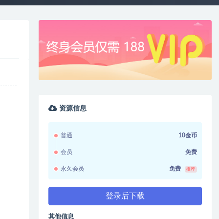
资源信息
普通
10金币
会员
免费
永久会员
免费
推荐
登录后下载
其他信息