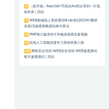
（新升级）React18+TS高仿AntD从零到一打造
6
组件库 | 完结
WEB前端线上系统课(20k+标准)|2023年|重磅
7
首发|无秘更新数据结构与算法
PMP第六版清华大学杨述老师全套视频
8
咕泡人工智能深度学习系统班第八期
9
网络安全培训-WEB安全培训-WEB渗透测试
10
暗月渗透测试 | 完结