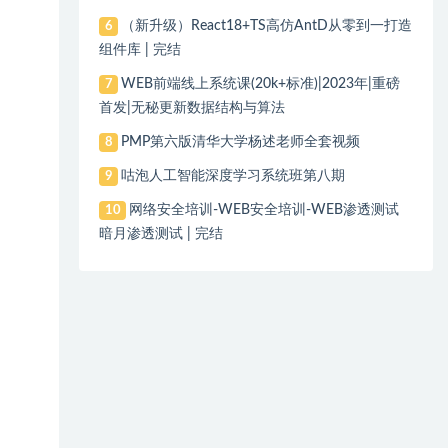
（新升级）React18+TS高仿AntD从零到一打造
6
组件库 | 完结
WEB前端线上系统课(20k+标准)|2023年|重磅
7
首发|无秘更新数据结构与算法
PMP第六版清华大学杨述老师全套视频
8
咕泡人工智能深度学习系统班第八期
9
网络安全培训-WEB安全培训-WEB渗透测试
10
暗月渗透测试 | 完结