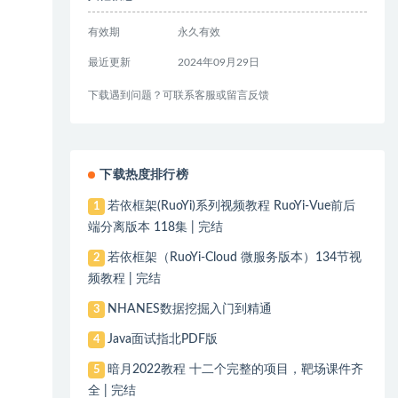
有效期
永久有效
最近更新
2024年09月29日
下载遇到问题？可联系客服或留言反馈
下载热度排行榜
若依框架(RuoYi)系列视频教程 RuoYi-Vue前后
1
端分离版本 118集 | 完结
若依框架（RuoYi-Cloud 微服务版本）134节视
2
频教程 | 完结
NHANES数据挖掘入门到精通
3
Java面试指北PDF版
4
暗月2022教程 十二个完整的项目，靶场课件齐
5
全 | 完结