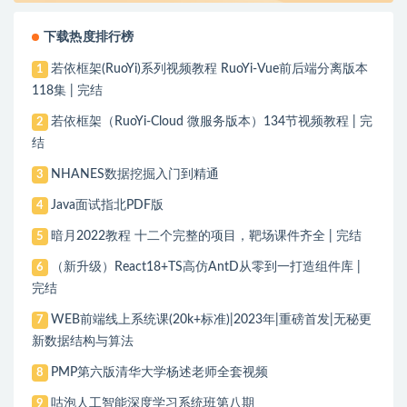
下载热度排行榜
若依框架(RuoYi)系列视频教程 RuoYi-Vue前后端分离版本
1
118集 | 完结
若依框架（RuoYi-Cloud 微服务版本）134节视频教程 | 完
2
结
NHANES数据挖掘入门到精通
3
Java面试指北PDF版
4
暗月2022教程 十二个完整的项目，靶场课件齐全 | 完结
5
（新升级）React18+TS高仿AntD从零到一打造组件库 |
6
完结
WEB前端线上系统课(20k+标准)|2023年|重磅首发|无秘更
7
新数据结构与算法
PMP第六版清华大学杨述老师全套视频
8
咕泡人工智能深度学习系统班第八期
9