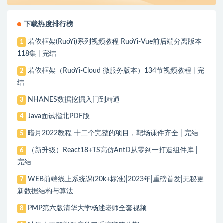
下载热度排行榜
若依框架(RuoYi)系列视频教程 RuoYi-Vue前后端分离版本
1
118集 | 完结
若依框架（RuoYi-Cloud 微服务版本）134节视频教程 | 完
2
结
NHANES数据挖掘入门到精通
3
Java面试指北PDF版
4
暗月2022教程 十二个完整的项目，靶场课件齐全 | 完结
5
（新升级）React18+TS高仿AntD从零到一打造组件库 |
6
完结
WEB前端线上系统课(20k+标准)|2023年|重磅首发|无秘更
7
新数据结构与算法
PMP第六版清华大学杨述老师全套视频
8