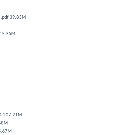
f 39.83M
9.96M
207.21M
38M
.67M