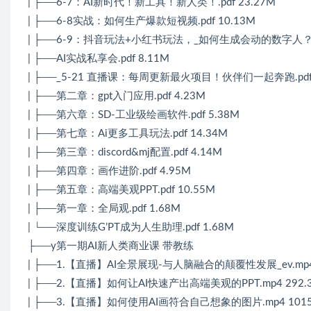
| ├──6-7：AI新时代！新工具！新人类！.pdf 23.27M
| ├──6-8实战：如何生产爆款短视频.pdf 10.13M
| ├──6-9：抖音玩法+小红书玩法，_如何生成会动的数字人？.pd
| ├──AI实战私享会.pdf 8.11M
| ├──_5-21 直播课：每周更新最火项目！伙伴们一起奔跑.pdf 
| ├──第二章：gpt入门应用.pdf 4.23M
| ├──第六章：SD-工业级绘画软件.pdf 5.38M
| ├──第七章：Ai更多工具玩法.pdf 14.34M
| ├──第三章：discord&mj配置.pdf 4.14M
| ├──第四章：画作进阶.pdf 4.95M
| ├──第五章：高端美观PPT.pdf 10.55M
| ├──第一章：全局观.pdf 1.68M
| └──深度训练G’PT成为人生助理.pdf 1.68M
├──y第一期AI新人类商业课 带教练
| ├──1.【直播】AI全景展现-与人脑融合的颠覆性发展_ev.mp4 
| ├──2.【直播】如何让AI快速产出高端美观的PPT.mp4 292.
| ├──3.【直播】如何使用AI画符合自己想象的图片.mp4 1015