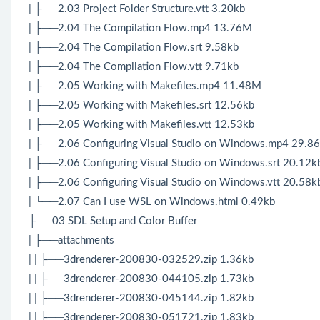
| ├──2.03 Project Folder Structure.vtt 3.20kb
| ├──2.04 The Compilation Flow.mp4 13.76M
| ├──2.04 The Compilation Flow.srt 9.58kb
| ├──2.04 The Compilation Flow.vtt 9.71kb
| ├──2.05 Working with Makefiles.mp4 11.48M
| ├──2.05 Working with Makefiles.srt 12.56kb
| ├──2.05 Working with Makefiles.vtt 12.53kb
| ├──2.06 Configuring Visual Studio on Windows.mp4 29.8
| ├──2.06 Configuring Visual Studio on Windows.srt 20.12k
| ├──2.06 Configuring Visual Studio on Windows.vtt 20.58k
| └──2.07 Can I use WSL on Windows.html 0.49kb
├──03 SDL Setup and Color Buffer
| ├──attachments
| | ├──3drenderer-200830-032529.zip 1.36kb
| | ├──3drenderer-200830-044105.zip 1.73kb
| | ├──3drenderer-200830-045144.zip 1.82kb
| | ├──3drenderer-200830-051721.zip 1.83kb