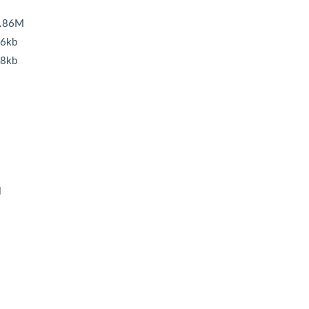
9.86M
86kb
08kb
M