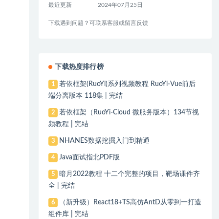
最近更新
2024年07月25日
下载遇到问题？可联系客服或留言反馈
下载热度排行榜
若依框架(RuoYi)系列视频教程 RuoYi-Vue前后
1
端分离版本 118集 | 完结
若依框架（RuoYi-Cloud 微服务版本）134节视
2
频教程 | 完结
NHANES数据挖掘入门到精通
3
Java面试指北PDF版
4
暗月2022教程 十二个完整的项目，靶场课件齐
5
全 | 完结
（新升级）React18+TS高仿AntD从零到一打造
6
组件库 | 完结