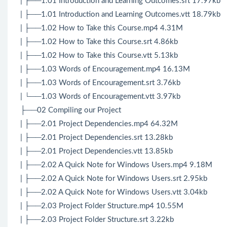
| ├──1.01 Introduction and Learning Outcomes.srt 17.97kb
| ├──1.01 Introduction and Learning Outcomes.vtt 18.79kb
| ├──1.02 How to Take this Course.mp4 4.31M
| ├──1.02 How to Take this Course.srt 4.86kb
| ├──1.02 How to Take this Course.vtt 5.13kb
| ├──1.03 Words of Encouragement.mp4 16.13M
| ├──1.03 Words of Encouragement.srt 3.76kb
| └──1.03 Words of Encouragement.vtt 3.97kb
├──02 Compiling our Project
| ├──2.01 Project Dependencies.mp4 64.32M
| ├──2.01 Project Dependencies.srt 13.28kb
| ├──2.01 Project Dependencies.vtt 13.85kb
| ├──2.02 A Quick Note for Windows Users.mp4 9.18M
| ├──2.02 A Quick Note for Windows Users.srt 2.95kb
| ├──2.02 A Quick Note for Windows Users.vtt 3.04kb
| ├──2.03 Project Folder Structure.mp4 10.55M
| ├──2.03 Project Folder Structure.srt 3.22kb