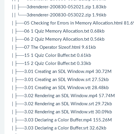
| | ├──3drenderer-200830-052021.zip 1.83kb
| | └──3drenderer-200830-053022.zip 1.96kb
| ├──05 Checking for Errors in Memory Allocation.html 81.
| ├──06 1 Quiz Memory Allocation.txt 0.68kb
| ├──06 2 Quiz Memory Allocation.txt 0.56kb
| ├──07 The Operator Sizeof.html 9.61kb
| ├──15 1 Quiz Color Buffer.txt 0.61kb
| ├──15 2 Quiz Color Buffer.txt 0.33kb
| ├──3.01 Creating an SDL Window.mp4 30.72M
| ├──3.01 Creating an SDL Window.srt 27.52kb
| ├──3.01 Creating an SDL Window.vtt 28.48kb
| ├──3.02 Rendering an SDL Window.mp4 57.74M
| ├──3.02 Rendering an SDL Window.srt 29.72kb
| ├──3.02 Rendering an SDL Window.vtt 30.09kb
| ├──3.03 Declaring a Color Buffer.mp4 155.26M
| ├──3.03 Declaring a Color Buffer.srt 32.62kb