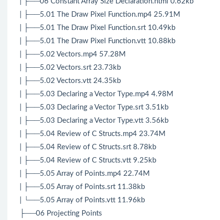
| ├──06 Constant Array Size Declaration.html 0.62kb
| ├──5.01 The Draw Pixel Function.mp4 25.91M
| ├──5.01 The Draw Pixel Function.srt 10.49kb
| ├──5.01 The Draw Pixel Function.vtt 10.88kb
| ├──5.02 Vectors.mp4 57.28M
| ├──5.02 Vectors.srt 23.73kb
| ├──5.02 Vectors.vtt 24.35kb
| ├──5.03 Declaring a Vector Type.mp4 4.98M
| ├──5.03 Declaring a Vector Type.srt 3.51kb
| ├──5.03 Declaring a Vector Type.vtt 3.56kb
| ├──5.04 Review of C Structs.mp4 23.74M
| ├──5.04 Review of C Structs.srt 8.78kb
| ├──5.04 Review of C Structs.vtt 9.25kb
| ├──5.05 Array of Points.mp4 22.74M
| ├──5.05 Array of Points.srt 11.38kb
| └──5.05 Array of Points.vtt 11.96kb
├──06 Projecting Points