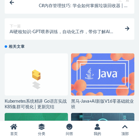
C#内存管理技巧: 学会如何掌握垃圾回收器 | C#
Memory Tricks: Learn How To Master The Garbage
Collector
下一篇
AI硬核知识-GPT喂养训练，自动化工作，带你了解AI的
能力边界（10节课）
相关文章
Kubernetes系统精讲 Go语言实战
黑马-Java+AI新版V16零基础就业
K8S集群可视化 | 更新完结
班
首页
分类
问答
我的
顶部