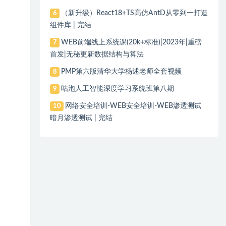
（新升级）React18+TS高仿AntD从零到一打造
6
组件库 | 完结
WEB前端线上系统课(20k+标准)|2023年|重磅
7
首发|无秘更新数据结构与算法
PMP第六版清华大学杨述老师全套视频
8
咕泡人工智能深度学习系统班第八期
9
网络安全培训-WEB安全培训-WEB渗透测试
10
暗月渗透测试 | 完结