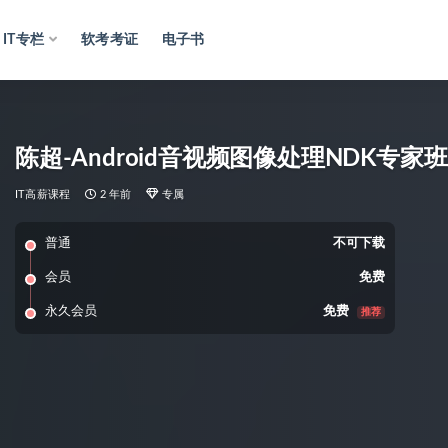
IT专栏
软考考证
电子书
陈超-Android音视频图像处理NDK专家班（
IT高薪课程
2 年前
专属
普通
不可下载
会员
免费
永久会员
免费
推荐