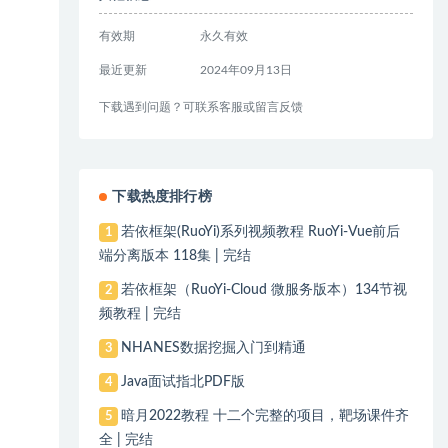
有效期
永久有效
最近更新
2024年09月13日
下载遇到问题？可联系客服或留言反馈
下载热度排行榜
若依框架(RuoYi)系列视频教程 RuoYi-Vue前后
1
端分离版本 118集 | 完结
若依框架（RuoYi-Cloud 微服务版本）134节视
2
频教程 | 完结
NHANES数据挖掘入门到精通
3
Java面试指北PDF版
4
暗月2022教程 十二个完整的项目，靶场课件齐
5
全 | 完结