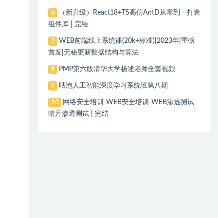
（新升级）React18+TS高仿AntD从零到一打造
6
组件库 | 完结
WEB前端线上系统课(20k+标准)|2023年|重磅
7
首发|无秘更新数据结构与算法
PMP第六版清华大学杨述老师全套视频
8
咕泡人工智能深度学习系统班第八期
9
网络安全培训-WEB安全培训-WEB渗透测试
10
暗月渗透测试 | 完结