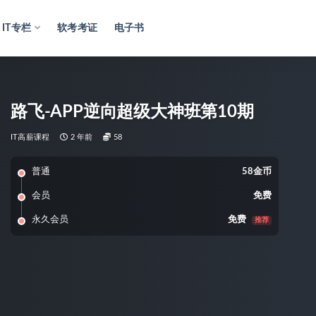
IT专栏
软考考证
电子书
路飞-APP逆向超级大神班第10期
IT高薪课程
2 年前
58
普通
58金币
会员
免费
永久会员
免费
推荐