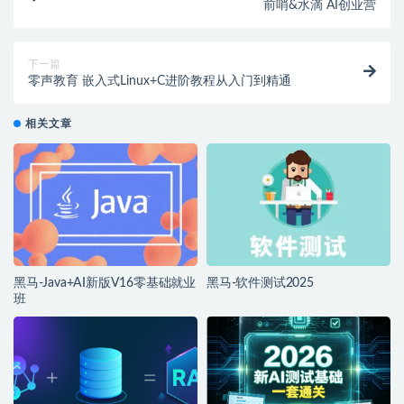
前哨&水滴 AI创业营
下一篇
零声教育 嵌入式Linux+C进阶教程从入门到精通
相关文章
黑马-Java+AI新版V16零基础就业
黑马-软件测试2025
班