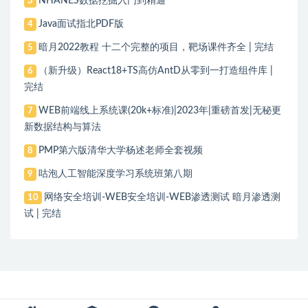
NHANES数据挖掘入门到精通
3
Java面试指北PDF版
4
暗月2022教程 十二个完整的项目，靶场课件齐全 | 完结
5
（新升级）React18+TS高仿AntD从零到一打造组件库 |
6
完结
WEB前端线上系统课(20k+标准)|2023年|重磅首发|无秘更
7
新数据结构与算法
PMP第六版清华大学杨述老师全套视频
8
咕泡人工智能深度学习系统班第八期
9
网络安全培训-WEB安全培训-WEB渗透测试 暗月渗透测
10
试 | 完结