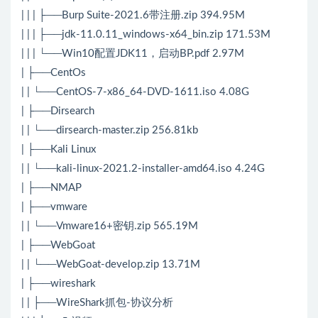
| | | ├──Burp Suite-2021.6带注册.zip 394.95M
| | | ├──jdk-11.0.11_windows-x64_bin.zip 171.53M
| | | └──Win10配置JDK11，启动BP.pdf 2.97M
| ├──CentOs
| | └──CentOS-7-x86_64-DVD-1611.iso 4.08G
| ├──Dirsearch
| | └──dirsearch-master.zip 256.81kb
| ├──Kali Linux
| | └──kali-linux-2021.2-installer-amd64.iso 4.24G
| ├──NMAP
| ├──vmware
| | └──Vmware16+密钥.zip 565.19M
| ├──WebGoat
| | └──WebGoat-develop.zip 13.71M
| ├──wireshark
| | ├──WireShark抓包-协议分析