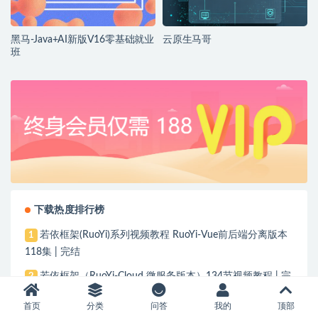
黑马-Java+AI新版V16零基础就业
云原生马哥
班
下载热度排行榜
若依框架(RuoYi)系列视频教程 RuoYi-Vue前后端分离版本
1
118集 | 完结
若依框架（RuoYi-Cloud 微服务版本）134节视频教程 | 完
2
结
首页
分类
问答
我的
顶部
NHANES数据挖掘入门到精通
3