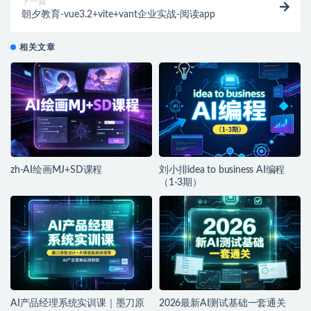
下一篇
朝夕教育-vue3.2+vite+vant企业实战-阅读app
相关文章
zh-AI绘画MJ+SD课程
刘小排idea to business AI编程
（1-3期）
AI产品经理系统实训课｜墨刀原
2026最新AI测试基础一套通关