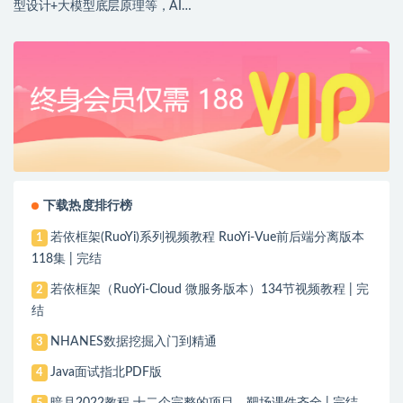
型设计+大模型底层原理等，AI产
品落地实战教程
下载热度排行榜
若依框架(RuoYi)系列视频教程 RuoYi-Vue前后端分离版本
1
118集 | 完结
若依框架（RuoYi-Cloud 微服务版本）134节视频教程 | 完
2
结
NHANES数据挖掘入门到精通
3
Java面试指北PDF版
4