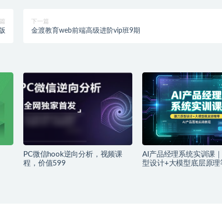
篇
下一篇
版
金渡教育web前端高级进阶vip班9期
PC微信hook逆向分析，视频课
AI产品经理系统实训课
程，价值599
型设计+大模型底层原理
品落地实战教程