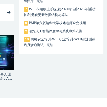
组件库 | 完结
WEB前端线上系统课(20k+标准)|2023年|重磅
7
首发|无秘更新数据结构与算法
PMP第六版清华大学杨述老师全套视频
8
咕泡人工智能深度学习系统班第八期
9
网络安全培训-WEB安全培训-WEB渗透测试
10
暗月渗透测试 | 完结
｜墨刀原
等，AI产