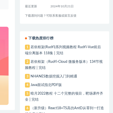
最近更新
2024年10月21日
下载遇到问题？可联系客服或留言反馈
下载热度排行榜
若依框架(RuoYi)系列视频教程 RuoYi-Vue前后
1
端分离版本 118集 | 完结
若依框架（RuoYi-Cloud 微服务版本）134节视
2
频教程 | 完结
NHANES数据挖掘入门到精通
3
Java面试指北PDF版
4
暗月2022教程 十二个完整的项目，靶场课件齐
5
全 | 完结
（新升级）React18+TS高仿AntD从零到一打造
6