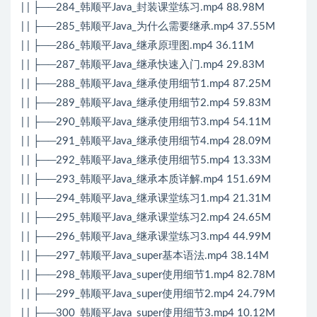
| | ├──284_韩顺平Java_封装课堂练习.mp4 88.98M
| | ├──285_韩顺平Java_为什么需要继承.mp4 37.55M
| | ├──286_韩顺平Java_继承原理图.mp4 36.11M
| | ├──287_韩顺平Java_继承快速入门.mp4 29.83M
| | ├──288_韩顺平Java_继承使用细节1.mp4 87.25M
| | ├──289_韩顺平Java_继承使用细节2.mp4 59.83M
| | ├──290_韩顺平Java_继承使用细节3.mp4 54.11M
| | ├──291_韩顺平Java_继承使用细节4.mp4 28.09M
| | ├──292_韩顺平Java_继承使用细节5.mp4 13.33M
| | ├──293_韩顺平Java_继承本质详解.mp4 151.69M
| | ├──294_韩顺平Java_继承课堂练习1.mp4 21.31M
| | ├──295_韩顺平Java_继承课堂练习2.mp4 24.65M
| | ├──296_韩顺平Java_继承课堂练习3.mp4 44.99M
| | ├──297_韩顺平Java_super基本语法.mp4 38.14M
| | ├──298_韩顺平Java_super使用细节1.mp4 82.78M
| | ├──299_韩顺平Java_super使用细节2.mp4 24.79M
| | ├──300_韩顺平Java_super使用细节3.mp4 10.12M