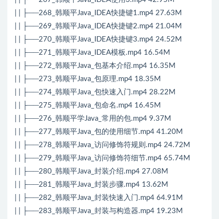
| | ├──268_韩顺平Java_IDEA快捷键1.mp4 27.63M
| | ├──269_韩顺平Java_IDEA快捷键2.mp4 21.04M
| | ├──270_韩顺平Java_IDEA快捷键3.mp4 24.52M
| | ├──271_韩顺平Java_IDEA模板.mp4 16.54M
| | ├──272_韩顺平Java_包基本介绍.mp4 16.35M
| | ├──273_韩顺平Java_包原理.mp4 18.35M
| | ├──274_韩顺平Java_包快速入门.mp4 28.22M
| | ├──275_韩顺平Java_包命名.mp4 16.45M
| | ├──276_韩顺平学Java_常用的包.mp4 9.37M
| | ├──277_韩顺平Java_包的使用细节.mp4 41.20M
| | ├──278_韩顺平Java_访问修饰符规则.mp4 24.72M
| | ├──279_韩顺平Java_访问修饰符细节.mp4 65.74M
| | ├──280_韩顺平Java_封装介绍.mp4 27.08M
| | ├──281_韩顺平Java_封装步骤.mp4 13.62M
| | ├──282_韩顺平Java_封装快速入门.mp4 64.91M
| | ├──283_韩顺平Java_封装与构造器.mp4 19.23M