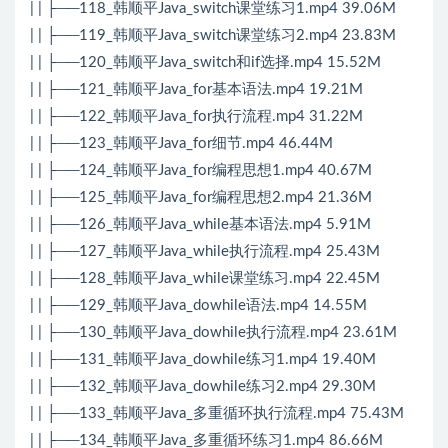
| | ├──118_韩顺平Java_switch课堂练习1.mp4 39.06M
| | ├──119_韩顺平Java_switch课堂练习2.mp4 23.83M
| | ├──120_韩顺平Java_switch和if选择.mp4 15.52M
| | ├──121_韩顺平Java_for基本语法.mp4 19.21M
| | ├──122_韩顺平Java_for执行流程.mp4 31.22M
| | ├──123_韩顺平Java_for细节.mp4 46.44M
| | ├──124_韩顺平Java_for编程思想1.mp4 40.67M
| | ├──125_韩顺平Java_for编程思想2.mp4 21.36M
| | ├──126_韩顺平Java_while基本语法.mp4 5.91M
| | ├──127_韩顺平Java_while执行流程.mp4 25.43M
| | ├──128_韩顺平Java_while课堂练习.mp4 22.45M
| | ├──129_韩顺平Java_dowhile语法.mp4 14.55M
| | ├──130_韩顺平Java_dowhile执行流程.mp4 23.61M
| | ├──131_韩顺平Java_dowhile练习1.mp4 19.40M
| | ├──132_韩顺平Java_dowhile练习2.mp4 29.30M
| | ├──133_韩顺平Java_多重循环执行流程.mp4 75.43M
| | ├──134_韩顺平Java_多重循环练习1.mp4 86.66M