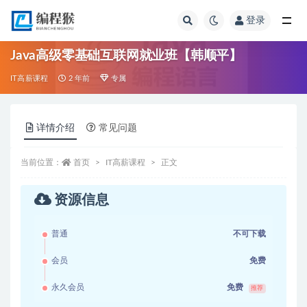
登录
全部
Java高级零基础互联网就业班【韩顺平】
IT高薪课程
2 年前
专属
详情介绍
常见问题
当前位置：
首页
IT高薪课程
正文
资源信息
普通
不可下载
会员
免费
永久会员
免费
推荐