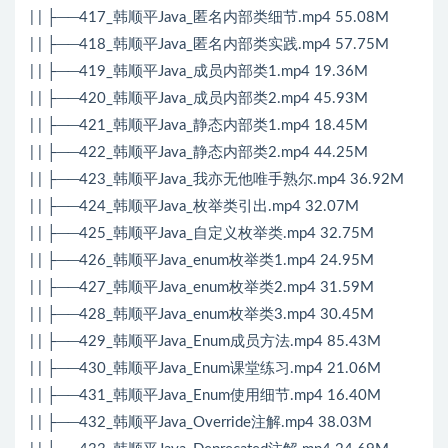
| | ├──417_韩顺平Java_匿名内部类细节.mp4 55.08M
| | ├──418_韩顺平Java_匿名内部类实践.mp4 57.75M
| | ├──419_韩顺平Java_成员内部类1.mp4 19.36M
| | ├──420_韩顺平Java_成员内部类2.mp4 45.93M
| | ├──421_韩顺平Java_静态内部类1.mp4 18.45M
| | ├──422_韩顺平Java_静态内部类2.mp4 44.25M
| | ├──423_韩顺平Java_我亦无他唯手熟尔.mp4 36.92M
| | ├──424_韩顺平Java_枚举类引出.mp4 32.07M
| | ├──425_韩顺平Java_自定义枚举类.mp4 32.75M
| | ├──426_韩顺平Java_enum枚举类1.mp4 24.95M
| | ├──427_韩顺平Java_enum枚举类2.mp4 31.59M
| | ├──428_韩顺平Java_enum枚举类3.mp4 30.45M
| | ├──429_韩顺平Java_Enum成员方法.mp4 85.43M
| | ├──430_韩顺平Java_Enum课堂练习.mp4 21.06M
| | ├──431_韩顺平Java_Enum使用细节.mp4 16.40M
| | ├──432_韩顺平Java_Override注解.mp4 38.03M