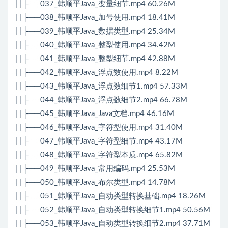
| | ├──037_韩顺平Java_变量细节.mp4 60.26M
| | ├──038_韩顺平Java_加号使用.mp4 18.41M
| | ├──039_韩顺平Java_数据类型.mp4 25.34M
| | ├──040_韩顺平Java_整型使用.mp4 34.42M
| | ├──041_韩顺平Java_整型细节.mp4 42.88M
| | ├──042_韩顺平Java_浮点数使用.mp4 8.22M
| | ├──043_韩顺平Java_浮点数细节1.mp4 57.33M
| | ├──044_韩顺平Java_浮点数细节2.mp4 66.78M
| | ├──045_韩顺平Java_Java文档.mp4 46.16M
| | ├──046_韩顺平Java_字符型使用.mp4 31.40M
| | ├──047_韩顺平Java_字符型细节.mp4 43.17M
| | ├──048_韩顺平Java_字符型本质.mp4 65.82M
| | ├──049_韩顺平Java_常用编码.mp4 25.53M
| | ├──050_韩顺平Java_布尔类型.mp4 14.78M
| | ├──051_韩顺平Java_自动类型转换基础.mp4 18.26M
| | ├──052_韩顺平Java_自动类型转换细节1.mp4 50.56M
| | ├──053_韩顺平Java_自动类型转换细节2.mp4 37.71M