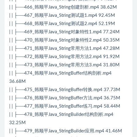
| | ├──466_韩顺平Java_String创建剖析.mp4 38.62M
| | ├──467_韩顺平Java_String测试题1.mp4 92.45M
| | ├──468_韩顺平Java_String测试题2.mp4 52.19M
| | ├──469_韩顺平Java_String对象特性1.mp4 77.24M
| | ├──470_韩顺平Java_String对象特性2.mp4 50.35M
| | ├──471_韩顺平Java_String常用方法1.mp4 47.28M
| | ├──472_韩顺平Java_String常用方法2.mp4 91.92M
| | ├──473_韩顺平Java_String常用方法3.mp4 31.80M
| | ├──474_韩顺平Java_StringBuffer结构剖析.mp4
36.68M
| | ├──475_韩顺平Java_StringBuffer转换.mp4 37.73M
| | ├──476_韩顺平Java_StringBuffer方法.mp4 36.75M
| | ├──477_韩顺平Java_StringBuffer练习.mp4 58.44M
| | ├──478_韩顺平Java_StringBuilder结构剖析.mp4
32.25M
| | ├──479_韩顺平Java_StringBuilder应用.mp4 41.46M