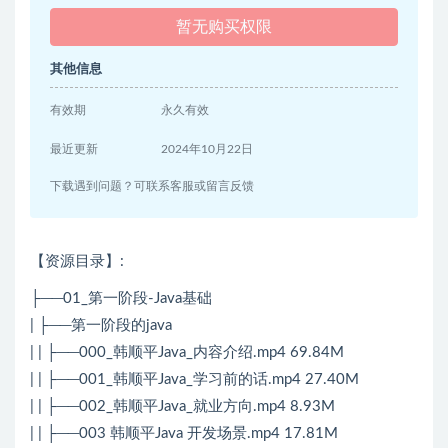
暂无购买权限
其他信息
有效期
永久有效
最近更新
2024年10月22日
下载遇到问题？可联系客服或留言反馈
【资源目录】:
├──01_第一阶段-Java基础
| ├──第一阶段的java
| | ├──000_韩顺平Java_内容介绍.mp4 69.84M
| | ├──001_韩顺平Java_学习前的话.mp4 27.40M
| | ├──002_韩顺平Java_就业方向.mp4 8.93M
| | ├──003 韩顺平Java 开发场景.mp4 17.81M