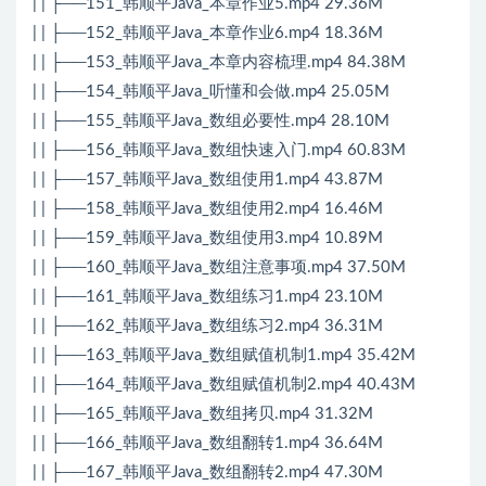
| | ├──151_韩顺平Java_本章作业5.mp4 29.36M
| | ├──152_韩顺平Java_本章作业6.mp4 18.36M
| | ├──153_韩顺平Java_本章内容梳理.mp4 84.38M
| | ├──154_韩顺平Java_听懂和会做.mp4 25.05M
| | ├──155_韩顺平Java_数组必要性.mp4 28.10M
| | ├──156_韩顺平Java_数组快速入门.mp4 60.83M
| | ├──157_韩顺平Java_数组使用1.mp4 43.87M
| | ├──158_韩顺平Java_数组使用2.mp4 16.46M
| | ├──159_韩顺平Java_数组使用3.mp4 10.89M
| | ├──160_韩顺平Java_数组注意事项.mp4 37.50M
| | ├──161_韩顺平Java_数组练习1.mp4 23.10M
| | ├──162_韩顺平Java_数组练习2.mp4 36.31M
| | ├──163_韩顺平Java_数组赋值机制1.mp4 35.42M
| | ├──164_韩顺平Java_数组赋值机制2.mp4 40.43M
| | ├──165_韩顺平Java_数组拷贝.mp4 31.32M
| | ├──166_韩顺平Java_数组翻转1.mp4 36.64M
| | ├──167_韩顺平Java_数组翻转2.mp4 47.30M