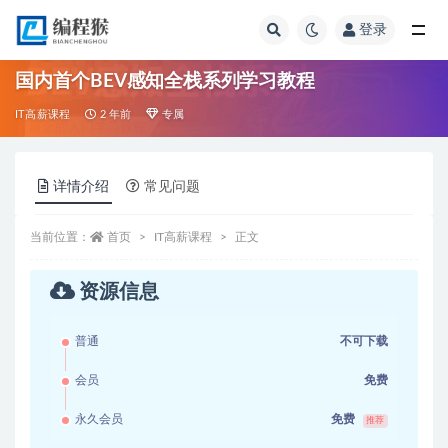
登录
全部
国内首个BEV感知全栈系列学习教程
IT高薪课程
2 年前
专属
详情介绍
常见问题
当前位置：
首页
IT高薪课程
正文
资源信息
普通
不可下载
会员
免费
永久会员
免费
推荐