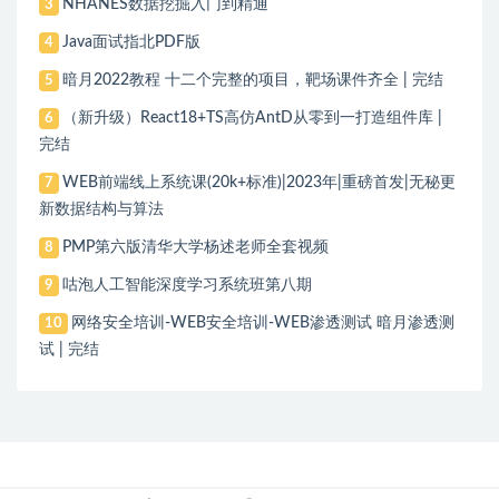
NHANES数据挖掘入门到精通
3
Java面试指北PDF版
4
暗月2022教程 十二个完整的项目，靶场课件齐全 | 完结
5
（新升级）React18+TS高仿AntD从零到一打造组件库 |
6
完结
WEB前端线上系统课(20k+标准)|2023年|重磅首发|无秘更
7
新数据结构与算法
PMP第六版清华大学杨述老师全套视频
8
咕泡人工智能深度学习系统班第八期
9
网络安全培训-WEB安全培训-WEB渗透测试 暗月渗透测
10
试 | 完结