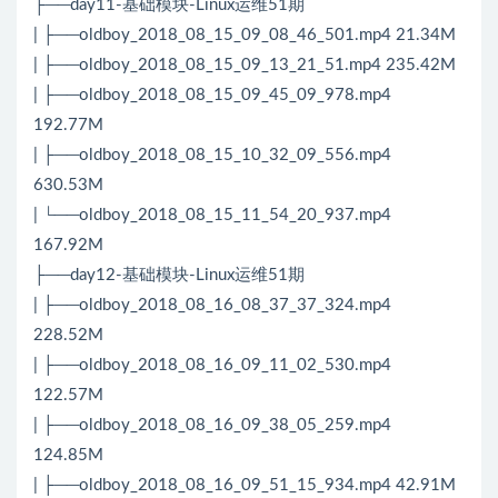
├──day11-基础模块-Linux运维51期
| ├──oldboy_2018_08_15_09_08_46_501.mp4 21.34M
| ├──oldboy_2018_08_15_09_13_21_51.mp4 235.42M
| ├──oldboy_2018_08_15_09_45_09_978.mp4
192.77M
| ├──oldboy_2018_08_15_10_32_09_556.mp4
630.53M
| └──oldboy_2018_08_15_11_54_20_937.mp4
167.92M
├──day12-基础模块-Linux运维51期
| ├──oldboy_2018_08_16_08_37_37_324.mp4
228.52M
| ├──oldboy_2018_08_16_09_11_02_530.mp4
122.57M
| ├──oldboy_2018_08_16_09_38_05_259.mp4
124.85M
| ├──oldboy_2018_08_16_09_51_15_934.mp4 42.91M