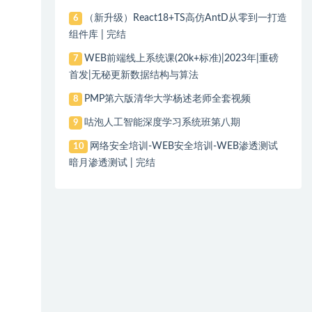
（新升级）React18+TS高仿AntD从零到一打造
6
组件库 | 完结
WEB前端线上系统课(20k+标准)|2023年|重磅
7
首发|无秘更新数据结构与算法
PMP第六版清华大学杨述老师全套视频
8
咕泡人工智能深度学习系统班第八期
9
网络安全培训-WEB安全培训-WEB渗透测试
10
暗月渗透测试 | 完结