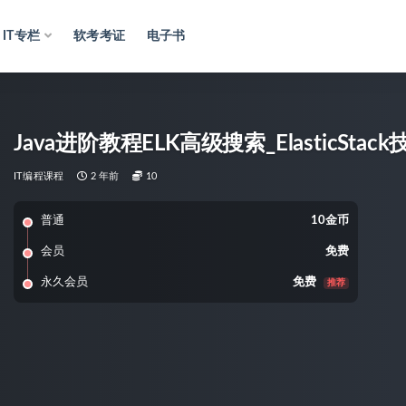
IT专栏
软考考证
电子书
Java进阶教程ELK高级搜索_ElasticStac
IT编程课程
2 年前
10
普通
10金币
会员
免费
永久会员
免费
推荐