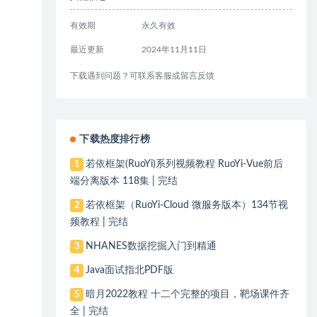
有效期
永久有效
最近更新
2024年11月11日
下载遇到问题？可联系客服或留言反馈
下载热度排行榜
若依框架(RuoYi)系列视频教程 RuoYi-Vue前后
1
端分离版本 118集 | 完结
若依框架（RuoYi-Cloud 微服务版本）134节视
2
频教程 | 完结
NHANES数据挖掘入门到精通
3
Java面试指北PDF版
4
暗月2022教程 十二个完整的项目，靶场课件齐
5
全 | 完结