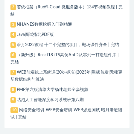
若依框架（RuoYi-Cloud 微服务版本）134节视频教程 | 完
2
结
NHANES数据挖掘入门到精通
3
Java面试指北PDF版
4
暗月2022教程 十二个完整的项目，靶场课件齐全 | 完结
5
（新升级）React18+TS高仿AntD从零到一打造组件库 |
6
完结
WEB前端线上系统课(20k+标准)|2023年|重磅首发|无秘更
7
新数据结构与算法
PMP第六版清华大学杨述老师全套视频
8
咕泡人工智能深度学习系统班第八期
9
网络安全培训-WEB安全培训-WEB渗透测试 暗月渗透测
10
试 | 完结