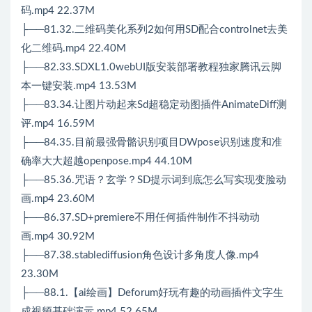
码.mp4 22.37M
├──81.32.二维码美化系列2如何用SD配合controlnet去美
化二维码.mp4 22.40M
├──82.33.SDXL1.0webUI版安装部署教程独家腾讯云脚
本一键安装.mp4 13.53M
├──83.34.让图片动起来Sd超稳定动图插件AnimateDiff测
评.mp4 16.59M
├──84.35.目前最强骨骼识别项目DWpose识别速度和准
确率大大超越openpose.mp4 44.10M
├──85.36.咒语？玄学？SD提示词到底怎么写实现变脸动
画.mp4 23.60M
├──86.37.SD+premiere不用任何插件制作不抖动动
画.mp4 30.92M
├──87.38.stablediffusion角色设计多角度人像.mp4
23.30M
├──88.1.【ai绘画】Deforum好玩有趣的动画插件文字生
成视频基础演示.mp4 52.65M