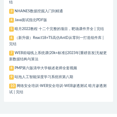
结
NHANES数据挖掘入门到精通
3
Java面试指北PDF版
4
暗月2022教程 十二个完整的项目，靶场课件齐全 | 完结
5
（新升级）React18+TS高仿AntD从零到一打造组件库 |
6
完结
WEB前端线上系统课(20k+标准)|2023年|重磅首发|无秘更
7
新数据结构与算法
PMP第六版清华大学杨述老师全套视频
8
咕泡人工智能深度学习系统班第八期
9
网络安全培训-WEB安全培训-WEB渗透测试 暗月渗透测
10
试 | 完结