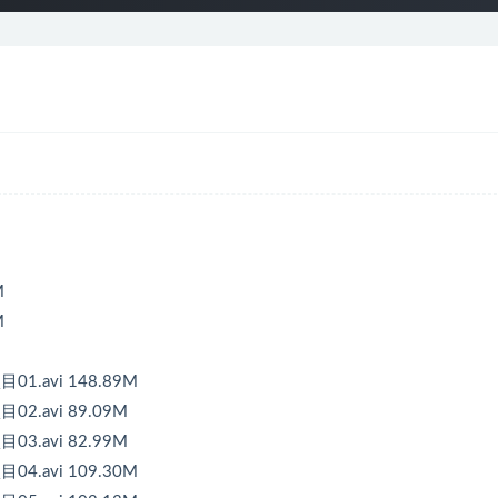
M
M
1.avi 148.89M
2.avi 89.09M
3.avi 82.99M
4.avi 109.30M