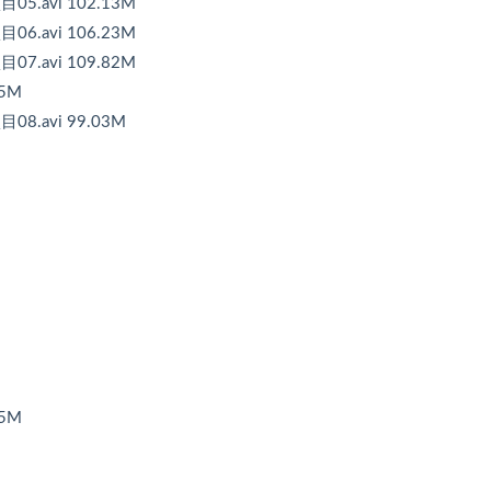
5.avi 102.13M
6.avi 106.23M
7.avi 109.82M
85M
8.avi 99.03M
05M