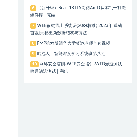
（新升级）React18+TS高仿AntD从零到一打造
6
组件库 | 完结
WEB前端线上系统课(20k+标准)|2023年|重磅
7
首发|无秘更新数据结构与算法
PMP第六版清华大学杨述老师全套视频
8
咕泡人工智能深度学习系统班第八期
9
网络安全培训-WEB安全培训-WEB渗透测试
10
暗月渗透测试 | 完结