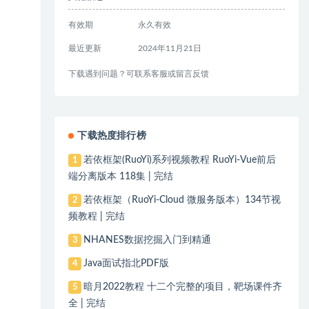
有效期
永久有效
最近更新
2024年11月21日
下载遇到问题？可联系客服或留言反馈
下载热度排行榜
若依框架(RuoYi)系列视频教程 RuoYi-Vue前后
1
端分离版本 118集 | 完结
若依框架（RuoYi-Cloud 微服务版本）134节视
2
频教程 | 完结
NHANES数据挖掘入门到精通
3
Java面试指北PDF版
4
暗月2022教程 十二个完整的项目，靶场课件齐
5
全 | 完结