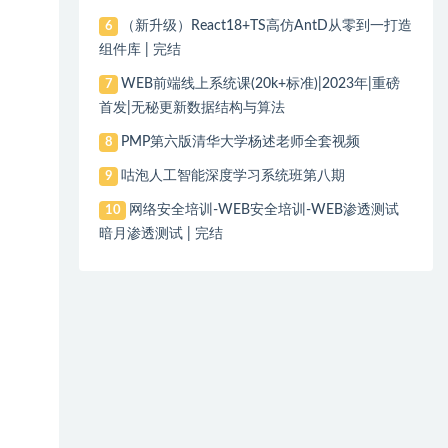
（新升级）React18+TS高仿AntD从零到一打造
6
组件库 | 完结
WEB前端线上系统课(20k+标准)|2023年|重磅
7
首发|无秘更新数据结构与算法
PMP第六版清华大学杨述老师全套视频
8
咕泡人工智能深度学习系统班第八期
9
网络安全培训-WEB安全培训-WEB渗透测试
10
暗月渗透测试 | 完结