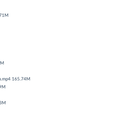
71M
9M
mp4 165.74M
99M
83M