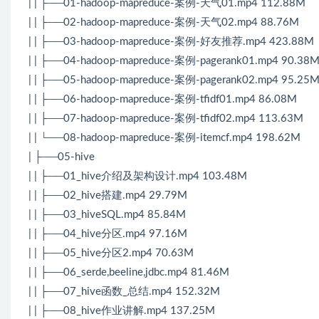
| | ├──01-hadoop-mapreduce-案例-天气01.mp4 112.88M
| | ├──02-hadoop-mapreduce-案例-天气02.mp4 88.76M
| | ├──03-hadoop-mapreduce-案例-好友推荐.mp4 423.88M
| | ├──04-hadoop-mapreduce-案例-pagerank01.mp4 90.38
| | ├──05-hadoop-mapreduce-案例-pagerank02.mp4 95.25
| | ├──06-hadoop-mapreduce-案例-tfidf01.mp4 86.08M
| | ├──07-hadoop-mapreduce-案例-tfidf02.mp4 113.63M
| | └──08-hadoop-mapreduce-案例-itemcf.mp4 198.62M
| ├──05-hive
| | ├──01_hive介绍及架构设计.mp4 103.48M
| | ├──02_hive搭建.mp4 29.79M
| | ├──03_hiveSQL.mp4 85.84M
| | ├──04_hive分区.mp4 97.16M
| | ├──05_hive分区2.mp4 70.63M
| | ├──06_serde,beeline,jdbc.mp4 81.46M
| | ├──07_hive函数_总结.mp4 152.32M
| | ├──08_hive作业讲解.mp4 137.25M