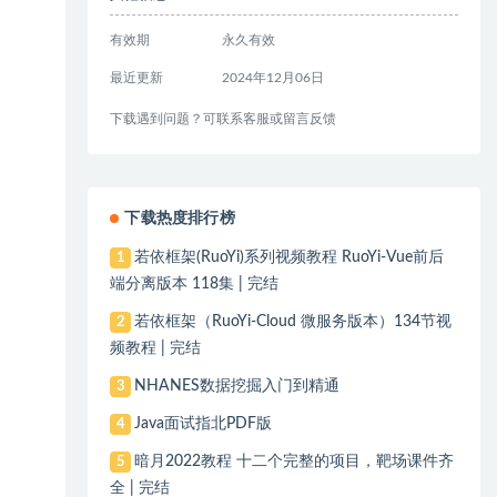
有效期
永久有效
最近更新
2024年12月06日
下载遇到问题？可联系客服或留言反馈
下载热度排行榜
若依框架(RuoYi)系列视频教程 RuoYi-Vue前后
1
端分离版本 118集 | 完结
若依框架（RuoYi-Cloud 微服务版本）134节视
2
频教程 | 完结
NHANES数据挖掘入门到精通
3
Java面试指北PDF版
4
暗月2022教程 十二个完整的项目，靶场课件齐
5
全 | 完结