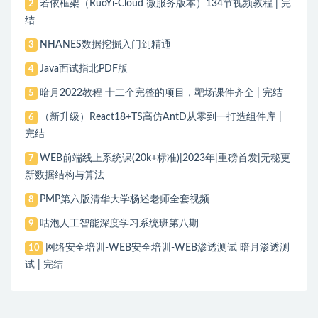
若依框架（RuoYi-Cloud 微服务版本）134节视频教程 | 完
2
结
NHANES数据挖掘入门到精通
3
Java面试指北PDF版
4
暗月2022教程 十二个完整的项目，靶场课件齐全 | 完结
5
（新升级）React18+TS高仿AntD从零到一打造组件库 |
6
完结
WEB前端线上系统课(20k+标准)|2023年|重磅首发|无秘更
7
新数据结构与算法
PMP第六版清华大学杨述老师全套视频
8
咕泡人工智能深度学习系统班第八期
9
网络安全培训-WEB安全培训-WEB渗透测试 暗月渗透测
10
试 | 完结