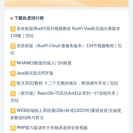
下载热度排行榜
若依框架(RuoYi)系列视频教程 RuoYi-Vue前后端分离版本
1
118集 | 完结
若依框架（RuoYi-Cloud 微服务版本）134节视频教程 | 完
2
结
NHANES数据挖掘入门到精通
3
Java面试指北PDF版
4
暗月2022教程 十二个完整的项目，靶场课件齐全 | 完结
5
（新升级）React18+TS高仿AntD从零到一打造组件库 |
6
完结
WEB前端线上系统课(20k+标准)|2023年|重磅首发|无秘更
7
新数据结构与算法
PMP第六版清华大学杨述老师全套视频
8