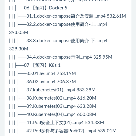
| | ├──06 【预习】Docker 5
| | | ├──31.1.docker-compose简介及安装…mp4 532.61M
| | | ├──32.2.docker-compose使用简介-上…mp4
393.05M
| | | ├──33.3.docker-compose使用简介-下…mp4
329.30M
| | | └──34.4.docker-compose示例…mp4 325.95M
| | ├──07 【预习】K8s 1
| | | ├──35.01.avi.mp4 753.19M
| | | ├──36.02.avi.mp4 706.37M
| | | ├──37.kubernetes(01)…mp4 883.39M
| | | ├──38.Kubernetes(02)…mp4 616.20M
| | | ├──39.Kubernetes(03)…mp4 633.28M
| | | ├──40.Kubernetes(04)…mp4 600.08M
| | | ├──41.Pod安全上下文(01)…mp4 534.33M
| | | ├──42.Pod探针与多容器Pod(02)…mp4 639.01M