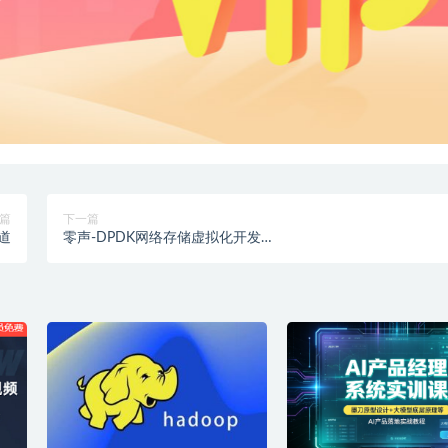
篇
下一篇
道
零声-DPDK网络存储虚拟化开发
（vpp/OvS/DDos/SDN/NFV/SPDK）