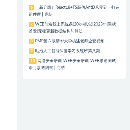
（新升级）React18+TS高仿AntD从零到一打造
6
组件库 | 完结
WEB前端线上系统课(20k+标准)|2023年|重磅
7
首发|无秘更新数据结构与算法
PMP第六版清华大学杨述老师全套视频
8
咕泡人工智能深度学习系统班第八期
9
网络安全培训-WEB安全培训-WEB渗透测试
10
暗月渗透测试 | 完结