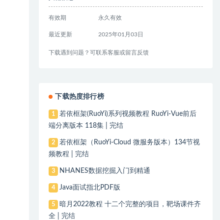
有效期
永久有效
最近更新
2025年01月03日
下载遇到问题？可联系客服或留言反馈
下载热度排行榜
若依框架(RuoYi)系列视频教程 RuoYi-Vue前后
1
端分离版本 118集 | 完结
若依框架（RuoYi-Cloud 微服务版本）134节视
2
频教程 | 完结
NHANES数据挖掘入门到精通
3
Java面试指北PDF版
4
暗月2022教程 十二个完整的项目，靶场课件齐
5
全 | 完结