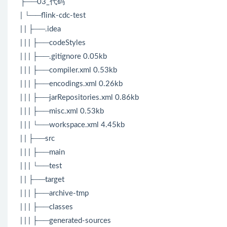
├──03_代码
| └──flink-cdc-test
| | ├──.idea
| | | ├──codeStyles
| | | ├──.gitignore 0.05kb
| | | ├──compiler.xml 0.53kb
| | | ├──encodings.xml 0.26kb
| | | ├──jarRepositories.xml 0.86kb
| | | ├──misc.xml 0.53kb
| | | └──workspace.xml 4.45kb
| | ├──src
| | | ├──main
| | | └──test
| | ├──target
| | | ├──archive-tmp
| | | ├──classes
| | | ├──generated-sources