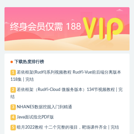
下载热度排行榜
若依框架(RuoYi)系列视频教程 RuoYi-Vue前后端分离版本
1
118集 | 完结
若依框架（RuoYi-Cloud 微服务版本）134节视频教程 | 完
2
结
NHANES数据挖掘入门到精通
3
Java面试指北PDF版
4
暗月2022教程 十二个完整的项目，靶场课件齐全 | 完结
5