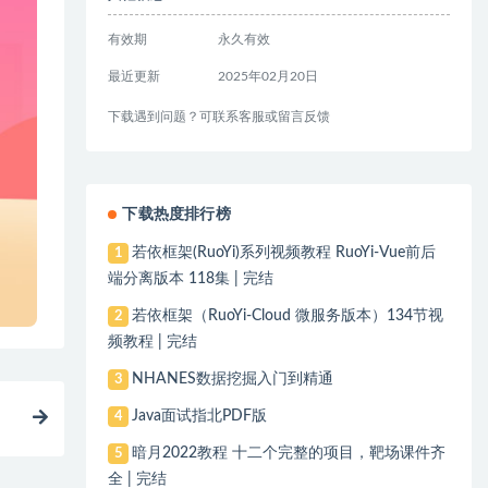
有效期
永久有效
最近更新
2025年02月20日
下载遇到问题？可联系客服或留言反馈
下载热度排行榜
若依框架(RuoYi)系列视频教程 RuoYi-Vue前后
1
端分离版本 118集 | 完结
若依框架（RuoYi-Cloud 微服务版本）134节视
2
频教程 | 完结
NHANES数据挖掘入门到精通
3
Java面试指北PDF版
4
）
暗月2022教程 十二个完整的项目，靶场课件齐
5
全 | 完结