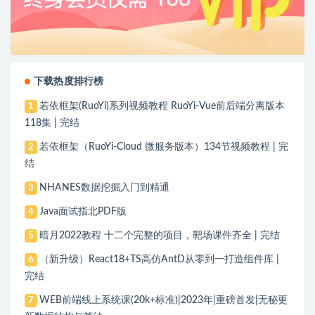
下载热度排行榜
若依框架(RuoYi)系列视频教程 RuoYi-Vue前后端分离版本
1
118集 | 完结
若依框架（RuoYi-Cloud 微服务版本）134节视频教程 | 完
2
结
NHANES数据挖掘入门到精通
3
Java面试指北PDF版
4
暗月2022教程 十二个完整的项目，靶场课件齐全 | 完结
5
（新升级）React18+TS高仿AntD从零到一打造组件库 |
6
完结
WEB前端线上系统课(20k+标准)|2023年|重磅首发|无秘更
7