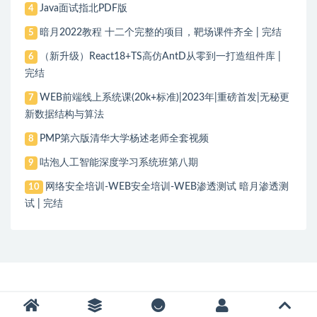
Java面试指北PDF版
4
暗月2022教程 十二个完整的项目，靶场课件齐全 | 完结
5
（新升级）React18+TS高仿AntD从零到一打造组件库 |
6
完结
WEB前端线上系统课(20k+标准)|2023年|重磅首发|无秘更
7
新数据结构与算法
PMP第六版清华大学杨述老师全套视频
8
咕泡人工智能深度学习系统班第八期
9
网络安全培训-WEB安全培训-WEB渗透测试 暗月渗透测
10
试 | 完结