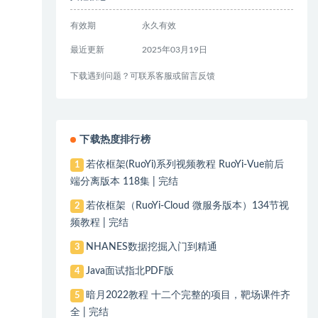
有效期
永久有效
最近更新
2025年03月19日
下载遇到问题？可联系客服或留言反馈
下载热度排行榜
若依框架(RuoYi)系列视频教程 RuoYi-Vue前后
1
端分离版本 118集 | 完结
若依框架（RuoYi-Cloud 微服务版本）134节视
2
频教程 | 完结
NHANES数据挖掘入门到精通
3
Java面试指北PDF版
4
暗月2022教程 十二个完整的项目，靶场课件齐
5
全 | 完结