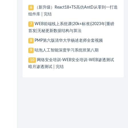
（新升级）React18+TS高仿AntD从零到一打造
6
组件库 | 完结
WEB前端线上系统课(20k+标准)|2023年|重磅
7
首发|无秘更新数据结构与算法
PMP第六版清华大学杨述老师全套视频
8
咕泡人工智能深度学习系统班第八期
9
网络安全培训-WEB安全培训-WEB渗透测试
10
暗月渗透测试 | 完结