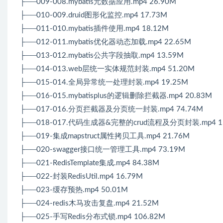
├──009-008.mybatis元数据应用.mp4 26.90M
├──010-009.druid图形化监控.mp4 17.73M
├──011-010.mybatis插件使用.mp4 18.12M
├──012-011.mybatis优化器动态加载.mp4 22.65M
├──013-012.mybatis公共字段抽取.mp4 13.59M
├──014-013.web层统一实体规范封装.mp4 51.20M
├──015-014.全局异常统一处理封装.mp4 19.25M
├──016-015.mybatisplus的逻辑删除拦截器.mp4 20.83M
├──017-016.分页拦截器及分页统一封装.mp4 74.74M
├──018-017.代码生成器&完整的crud流程及分页封装.mp4 15
├──019-集成mapstruct属性拷贝工具.mp4 21.76M
├──020-swagger接口统一管理工具.mp4 73.19M
├──021-RedisTemplate集成.mp4 84.38M
├──022-封装RedisUtil.mp4 16.79M
├──023-缓存预热.mp4 50.01M
├──024-redis木马攻击复盘.mp4 21.52M
├──025-手写Redis分布式锁.mp4 106.82M