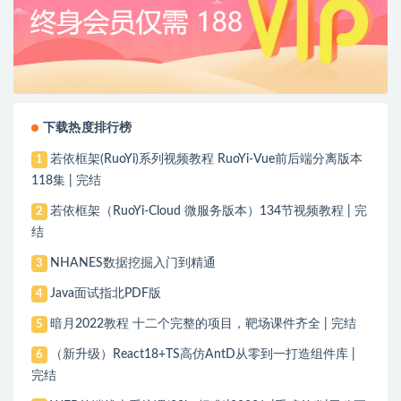
下载热度排行榜
若依框架(RuoYi)系列视频教程 RuoYi-Vue前后端分离版本
1
118集 | 完结
若依框架（RuoYi-Cloud 微服务版本）134节视频教程 | 完
2
结
NHANES数据挖掘入门到精通
3
Java面试指北PDF版
4
暗月2022教程 十二个完整的项目，靶场课件齐全 | 完结
5
（新升级）React18+TS高仿AntD从零到一打造组件库 |
6
完结