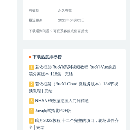
有效期
永久有效
最近更新
2025年04月03日
下载遇到问题？可联系客服或留言反馈
下载热度排行榜
若依框架(RuoYi)系列视频教程 RuoYi-Vue前后
1
端分离版本 118集 | 完结
若依框架（RuoYi-Cloud 微服务版本）134节视
2
频教程 | 完结
NHANES数据挖掘入门到精通
3
Java面试指北PDF版
4
暗月2022教程 十二个完整的项目，靶场课件齐
5
全 | 完结