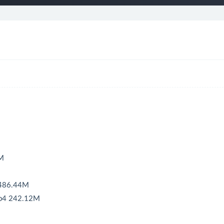
M
486.44M
4 242.12M