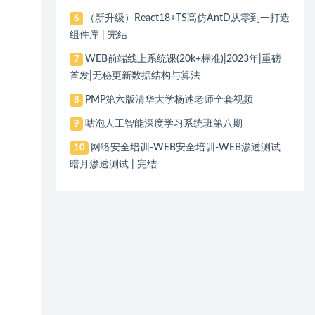
（新升级）React18+TS高仿AntD从零到一打造
6
组件库 | 完结
WEB前端线上系统课(20k+标准)|2023年|重磅
7
首发|无秘更新数据结构与算法
PMP第六版清华大学杨述老师全套视频
8
咕泡人工智能深度学习系统班第八期
9
网络安全培训-WEB安全培训-WEB渗透测试
10
暗月渗透测试 | 完结