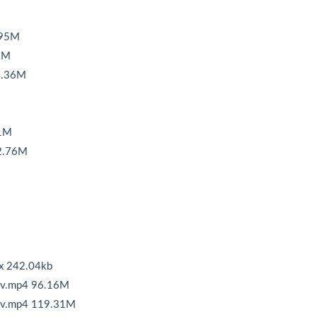
95M
3M
.36M
1M
2.76M
242.04kb
mp4 96.16M
mp4 119.31M