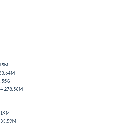
M
.15M
83.64M
.55G
4 278.58M
.19M
233.59M