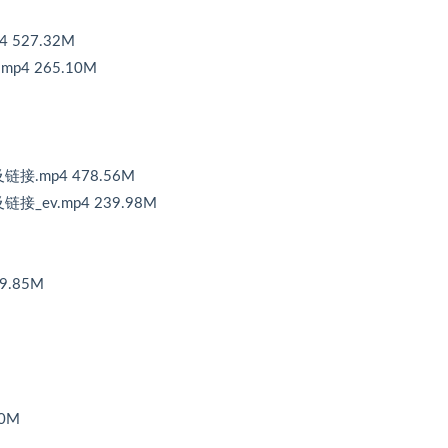
 527.32M
mp4 265.10M
链接.mp4 478.56M
接_ev.mp4 239.98M
9.85M
40M