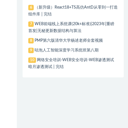
（新升级）React18+TS高仿AntD从零到一打造
6
组件库 | 完结
WEB前端线上系统课(20k+标准)|2023年|重磅
7
首发|无秘更新数据结构与算法
PMP第六版清华大学杨述老师全套视频
8
咕泡人工智能深度学习系统班第八期
9
网络安全培训-WEB安全培训-WEB渗透测试
10
暗月渗透测试 | 完结