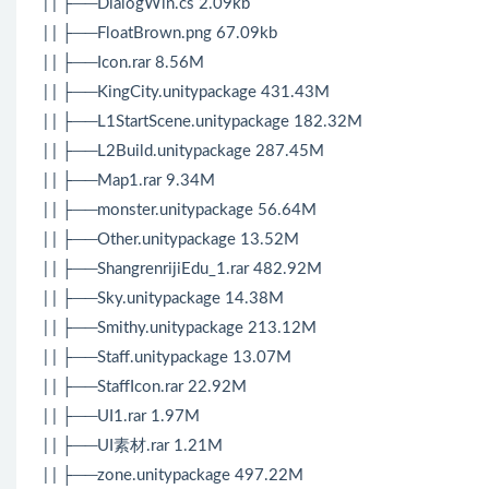
| | ├──DialogWin.cs 2.09kb
| | ├──FloatBrown.png 67.09kb
| | ├──Icon.rar 8.56M
| | ├──KingCity.unitypackage 431.43M
| | ├──L1StartScene.unitypackage 182.32M
| | ├──L2Build.unitypackage 287.45M
| | ├──Map1.rar 9.34M
| | ├──monster.unitypackage 56.64M
| | ├──Other.unitypackage 13.52M
| | ├──ShangrenrijiEdu_1.rar 482.92M
| | ├──Sky.unitypackage 14.38M
| | ├──Smithy.unitypackage 213.12M
| | ├──Staff.unitypackage 13.07M
| | ├──StaffIcon.rar 22.92M
| | ├──UI1.rar 1.97M
| | ├──UI素材.rar 1.21M
| | ├──zone.unitypackage 497.22M