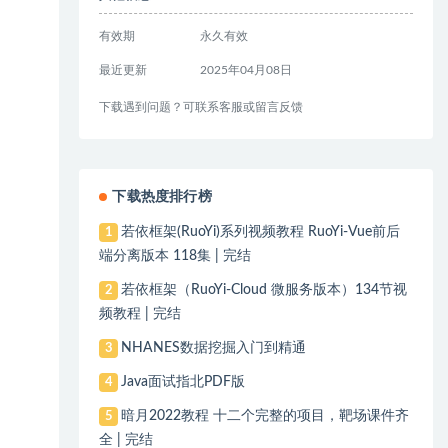
有效期
永久有效
最近更新
2025年04月08日
下载遇到问题？可联系客服或留言反馈
下载热度排行榜
若依框架(RuoYi)系列视频教程 RuoYi-Vue前后
1
端分离版本 118集 | 完结
若依框架（RuoYi-Cloud 微服务版本）134节视
2
频教程 | 完结
NHANES数据挖掘入门到精通
3
Java面试指北PDF版
4
暗月2022教程 十二个完整的项目，靶场课件齐
5
全 | 完结