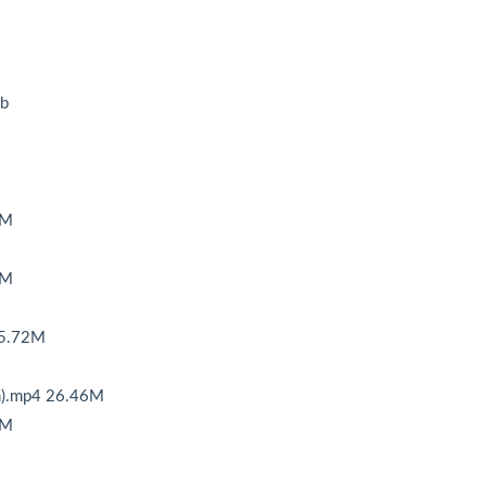
b
3M
0M
5.72M
mp4 26.46M
4M