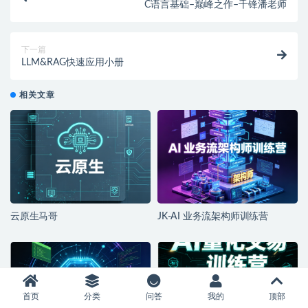
C语言基础–巅峰之作–千锋潘老师
下一篇
LLM&RAG快速应用小册
相关文章
云原生马哥
JK-AI 业务流架构师训练营
首页
分类
问答
我的
顶部