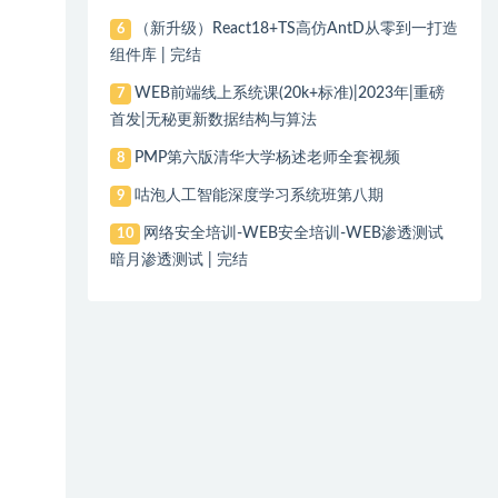
（新升级）React18+TS高仿AntD从零到一打造
6
组件库 | 完结
WEB前端线上系统课(20k+标准)|2023年|重磅
7
首发|无秘更新数据结构与算法
PMP第六版清华大学杨述老师全套视频
8
咕泡人工智能深度学习系统班第八期
9
网络安全培训-WEB安全培训-WEB渗透测试
10
暗月渗透测试 | 完结