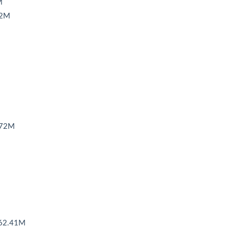
M
2M
72M
2.41M