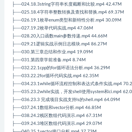
├──024.18.3string字符串长度截断和比较.mp4 42.47M
├──025.18.4字符串整数转换及查找和替换.mp4 69.37M
├──026.19.1枚举enum类型和新特性分析.mp4 30.09M
├──027.19.2枚举代码实战.mp4 47.06M
├──028.20入口函数main参数传递.mp4 44.66M
├──029.21逻辑实战示例日志模块.mp4 86.27M
├──030.第三章总结和作业.mp4 19.09M
├──031.第四章学前准备.mp4 8.74M
├──032.22.1cpp的for循环语法分析.mp4 36.29M
├──033.22.2for循环代码实战.mp4 62.35M
├──034.23.1while循环流程控制和表达式条件实战.mp4 70.
├──035.23.2while实战，开发shell使用system和ci.mp4 62.
├──036.23.3 完成项目实战支持ls的shell.mp4 64.09M
├──037.24.1数组和vector分析.mp4 46.85M
├──038.24.2栈区数组代码演示.mp4 67.31M
├──039.24.3堆区数组代码演示.mp4 29.07M
├──040.25.1vector接口分析.mp4 37.73M