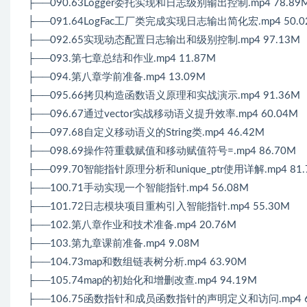
├──090.63Logger委托实现和日志级别输出控制.mp4 78.89
├──091.64LogFac工厂类完成实现日志输出简化宏.mp4 50.0
├──092.65实现动态配置日志输出和级别控制.mp4 97.13M
├──093.第七章总结和作业.mp4 11.87M
├──094.第八章学前准备.mp4 13.09M
├──095.66拷贝构造函数语义原理和实战演示.mp4 91.36M
├──096.67通过vector实战移动语义提升效率.mp4 60.04M
├──097.68自定义移动语义的String类.mp4 46.42M
├──098.69操作符重载赋值和移动赋值符号=.mp4 86.70M
├──099.70智能指针原理分析和unique_ptr使用详解.mp4 81.
├──100.71手动实现一个智能指针.mp4 56.08M
├──101.72日志模块项目重构引入智能指针.mp4 55.30M
├──102.第八章作业和技术准备.mp4 20.76M
├──103.第九章课前准备.mp4 9.08M
├──104.73map和数组链表树分析.mp4 63.90M
├──105.74map的初始化和增删改查.mp4 94.19M
├──106.75函数指针和成员函数指针的声明定义和访问.mp4 6