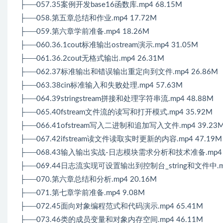
├──057.35案例开发base16函数库.mp4 68.15M
├──058.第五章总结和作业.mp4 17.72M
├──059.第六章学前准备.mp4 18.26M
├──060.36.1cout标准输出ostream演示.mp4 31.05M
├──061.36.2cout无格式输出.mp4 26.31M
├──062.37标准输出和错误输出重定向到文件.mp4 26.86M
├──063.38cin标准输入和失败处理.mp4 57.63M
├──064.39stringstream拼接和处理字符串流.mp4 48.88M
├──065.40fstream文件流的读写和打开模式.mp4 35.92M
├──066.41ofstream写入二进制和追加写入文件.mp4 39.23
├──067.42ifstream读文件读取实时更新的内容.mp4 47.19M
├──068.43输入输出实战-日志模块需求分析和技术准备.mp4 4
├──069.44日志流实现可设置输出到控制台_string和文件中.mp
├──070.第六章总结和分析.mp4 20.16M
├──071.第七章学前准备.mp4 9.08M
├──072.45面向对象编程范式和代码演示.mp4 65.41M
├──073.46类的成员变量和对象内存空间.mp4 46.11M