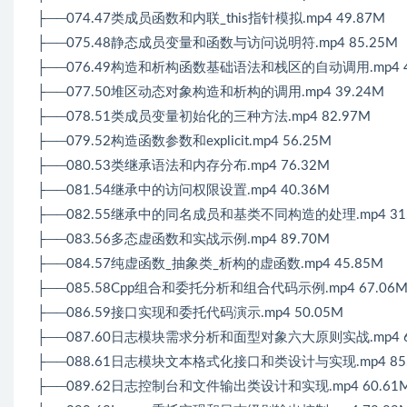
├──074.47类成员函数和内联_this指针模拟.mp4 49.87M
├──075.48静态成员变量和函数与访问说明符.mp4 85.25M
├──076.49构造和析构函数基础语法和栈区的自动调用.mp4 4
├──077.50堆区动态对象构造和析构的调用.mp4 39.24M
├──078.51类成员变量初始化的三种方法.mp4 82.97M
├──079.52构造函数参数和explicit.mp4 56.25M
├──080.53类继承语法和内存分布.mp4 76.32M
├──081.54继承中的访问权限设置.mp4 40.36M
├──082.55继承中的同名成员和基类不同构造的处理.mp4 31
├──083.56多态虚函数和实战示例.mp4 89.70M
├──084.57纯虚函数_抽象类_析构的虚函数.mp4 45.85M
├──085.58Cpp组合和委托分析和组合代码示例.mp4 67.06
├──086.59接口实现和委托代码演示.mp4 50.05M
├──087.60日志模块需求分析和面型对象六大原则实战.mp4 6
├──088.61日志模块文本格式化接口和类设计与实现.mp4 85
├──089.62日志控制台和文件输出类设计和实现.mp4 60.61