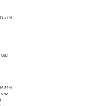
1.59M
.88M
M
9.53M
.69M
M