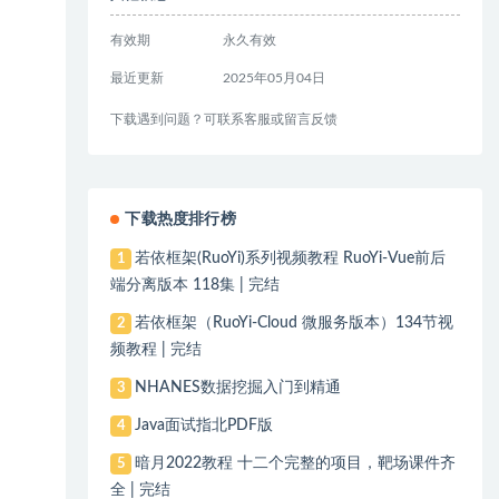
有效期
永久有效
最近更新
2025年05月04日
下载遇到问题？可联系客服或留言反馈
下载热度排行榜
若依框架(RuoYi)系列视频教程 RuoYi-Vue前后
1
端分离版本 118集 | 完结
若依框架（RuoYi-Cloud 微服务版本）134节视
2
频教程 | 完结
NHANES数据挖掘入门到精通
3
Java面试指北PDF版
4
暗月2022教程 十二个完整的项目，靶场课件齐
5
全 | 完结