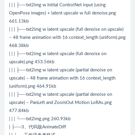
| | | ├──txt2img w Initial ControlNet input (using
OpenPose images) + latent upscale w full denoise.png
661.13kb
| | | ├──txt2img w latent upscale (full denoise on upscale)
– 48 frame animation with 16 context_length (uniform).png
468.38kb
| | | ├──txt2img w latent upscale (full denoise on
upscale).png 453.56kb
| | | ├──txt2img w latent upscale (partial denoise on
upscale) – 48 frame animation with 16 context_length
(uniform).png 464.91kb
| | | ├──txt2img w latent upscale (partial denoise on
upscale) – PanLeft and ZoomOut Motion LoRAs.png
477.84kb
| | | └──txt2img.png 260.93kb
| ├──3、代码版AnimateDiff