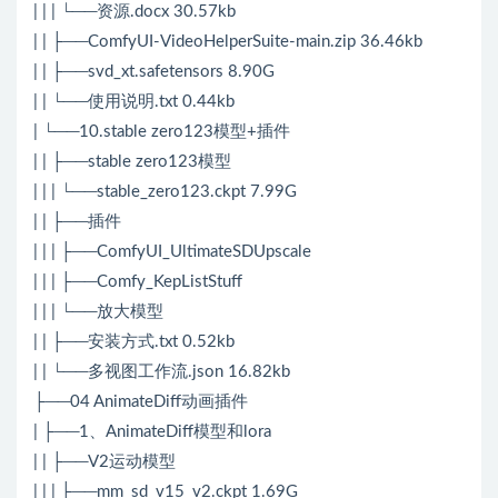
| | | └──资源.docx 30.57kb
| | ├──ComfyUI-VideoHelperSuite-main.zip 36.46kb
| | ├──svd_xt.safetensors 8.90G
| | └──使用说明.txt 0.44kb
| └──10.stable zero123模型+插件
| | ├──stable zero123模型
| | | └──stable_zero123.ckpt 7.99G
| | ├──插件
| | | ├──ComfyUI_UltimateSDUpscale
| | | ├──Comfy_KepListStuff
| | | └──放大模型
| | ├──安装方式.txt 0.52kb
| | └──多视图工作流.json 16.82kb
├──04 AnimateDiff动画插件
| ├──1、AnimateDiff模型和lora
| | ├──V2运动模型
| | | ├──mm_sd_v15_v2.ckpt 1.69G