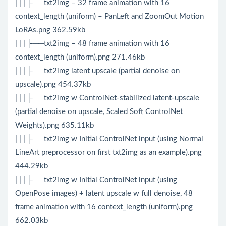
| | | ├──txt2img – 32 frame animation with 16
context_length (uniform) – PanLeft and ZoomOut Motion
LoRAs.png 362.59kb
| | | ├──txt2img – 48 frame animation with 16
context_length (uniform).png 271.46kb
| | | ├──txt2img latent upscale (partial denoise on
upscale).png 454.37kb
| | | ├──txt2img w ControlNet-stabilized latent-upscale
(partial denoise on upscale, Scaled Soft ControlNet
Weights).png 635.11kb
| | | ├──txt2img w Initial ControlNet input (using Normal
LineArt preprocessor on first txt2img as an example).png
444.29kb
| | | ├──txt2img w Initial ControlNet input (using
OpenPose images) + latent upscale w full denoise, 48
frame animation with 16 context_length (uniform).png
662.03kb