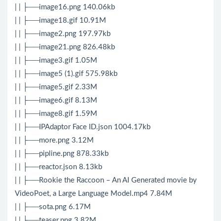
| | ├──image16.png 140.06kb
| | ├──image18.gif 10.91M
| | ├──image2.png 197.97kb
| | ├──image21.png 826.48kb
| | ├──image3.gif 1.05M
| | ├──image5 (1).gif 575.98kb
| | ├──image5.gif 2.33M
| | ├──image6.gif 8.13M
| | ├──image8.gif 1.59M
| | ├──IPAdaptor Face ID.json 1004.17kb
| | ├──more.png 3.12M
| | ├──pipline.png 878.33kb
| | ├──reactor.json 8.13kb
| | ├──Rookie the Raccoon – An AI Generated movie by
VideoPoet, a Large Language Model.mp4 7.84M
| | ├──sota.png 6.17M
| | ├──teaser.png 3.82M