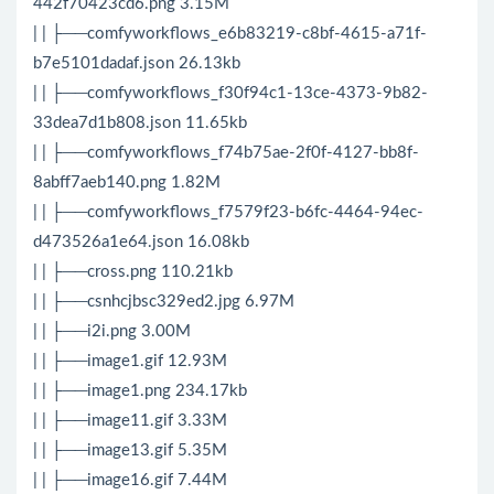
442f70423cd6.png 3.15M
| | ├──comfyworkflows_e6b83219-c8bf-4615-a71f-
b7e5101dadaf.json 26.13kb
| | ├──comfyworkflows_f30f94c1-13ce-4373-9b82-
33dea7d1b808.json 11.65kb
| | ├──comfyworkflows_f74b75ae-2f0f-4127-bb8f-
8abff7aeb140.png 1.82M
| | ├──comfyworkflows_f7579f23-b6fc-4464-94ec-
d473526a1e64.json 16.08kb
| | ├──cross.png 110.21kb
| | ├──csnhcjbsc329ed2.jpg 6.97M
| | ├──i2i.png 3.00M
| | ├──image1.gif 12.93M
| | ├──image1.png 234.17kb
| | ├──image11.gif 3.33M
| | ├──image13.gif 5.35M
| | ├──image16.gif 7.44M