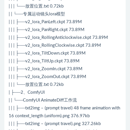
| | | └──放置位置.txt 0.72kb
| | └──专属运动镜头lora模型
| | | ├──v2_lora_PanLeft.ckpt 73.89M
| | | ├──v2_lora_PanRight.ckpt 73.89M
| | | ├──v2_lora_RollingAnticlockwise.ckpt 73.89M
| | | ├──v2_lora_RollingClockwise.ckpt 73.89M
| | | ├──v2_lora_TiltDown.ckpt 73.89M
| | | ├──v2_lora_TiltUp.ckpt 73.89M
| | | ├──v2_lora_ZoomIn.ckpt 73.89M
| | | ├──v2_lora_ZoomOut.ckpt 73.89M
| | | └──放置位置.txt 0.72kb
| ├──2、ComfyUI
| | └──ComfyUI AnimateDiff工作流
| | | ├──txt2img – (prompt travel) 48 frame animation with
16 context_length (uniform).png 376.97kb
| | | ├──txt2img – (prompt travel).png 327.26kb