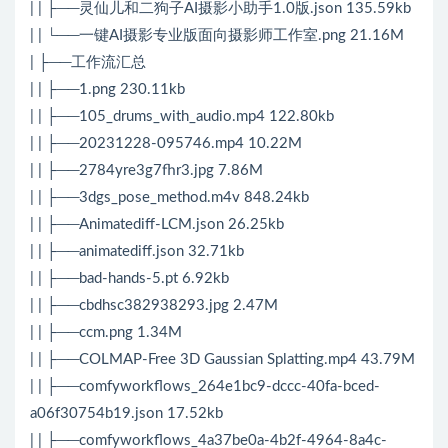
| | ├──灵仙儿和二狗子AI摄影小助手1.0版.json 135.59kb
| | └──一键AI摄影专业版面向摄影师工作室.png 21.16M
| ├──工作流汇总
| | ├──1.png 230.11kb
| | ├──105_drums_with_audio.mp4 122.80kb
| | ├──20231228-095746.mp4 10.22M
| | ├──2784yre3g7fhr3.jpg 7.86M
| | ├──3dgs_pose_method.m4v 848.24kb
| | ├──Animatediff-LCM.json 26.25kb
| | ├──animatediff.json 32.71kb
| | ├──bad-hands-5.pt 6.92kb
| | ├──cbdhsc382938293.jpg 2.47M
| | ├──ccm.png 1.34M
| | ├──COLMAP-Free 3D Gaussian Splatting.mp4 43.79M
| | ├──comfyworkflows_264e1bc9-dccc-40fa-bced-
a06f30754b19.json 17.52kb
| | ├──comfyworkflows_4a37be0a-4b2f-4964-8a4c-