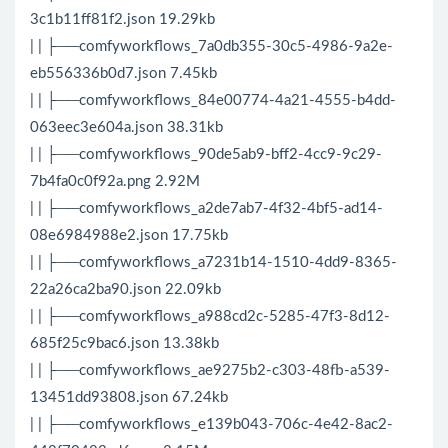
3c1b11ff81f2.json 19.29kb
| | ├──comfyworkflows_7a0db355-30c5-4986-9a2e-
eb556336b0d7.json 7.45kb
| | ├──comfyworkflows_84e00774-4a21-4555-b4dd-
063eec3e604a.json 38.31kb
| | ├──comfyworkflows_90de5ab9-bff2-4cc9-9c29-
7b4fa0c0f92a.png 2.92M
| | ├──comfyworkflows_a2de7ab7-4f32-4bf5-ad14-
08e6984988e2.json 17.75kb
| | ├──comfyworkflows_a7231b14-1510-4dd9-8365-
22a26ca2ba90.json 22.09kb
| | ├──comfyworkflows_a988cd2c-5285-47f3-8d12-
685f25c9bac6.json 13.38kb
| | ├──comfyworkflows_ae9275b2-c303-48fb-a539-
13451dd93808.json 67.24kb
| | ├──comfyworkflows_e139b043-706c-4e42-8ac2-