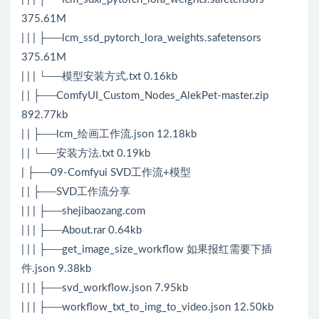
375.61M
| | | ├──lcm_ssd_pytorch_lora_weights.safetensors
375.61M
| | | └──模型安装方式.txt 0.16kb
| | ├──ComfyUI_Custom_Nodes_AlekPet-master.zip
892.77kb
| | ├──lcm_绘画工作流.json 12.18kb
| | └──安装方法.txt 0.19kb
| ├──09-Comfyui SVD工作流+模型
| | ├──SVD工作流分享
| | | ├──shejibaozang.com
| | | ├──About.rar 0.64kb
| | | ├──get_image_size_workflow 如果报红需要下插
件.json 9.38kb
| | | ├──svd_workflow.json 7.95kb
| | | ├──workflow_txt_to_img_to_video.json 12.50kb