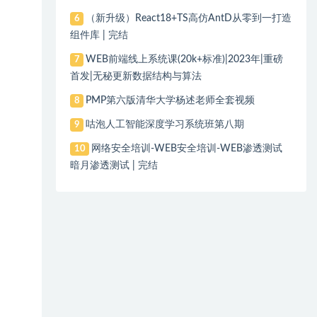
（新升级）React18+TS高仿AntD从零到一打造
6
组件库 | 完结
WEB前端线上系统课(20k+标准)|2023年|重磅
7
首发|无秘更新数据结构与算法
PMP第六版清华大学杨述老师全套视频
8
咕泡人工智能深度学习系统班第八期
9
网络安全培训-WEB安全培训-WEB渗透测试
10
暗月渗透测试 | 完结