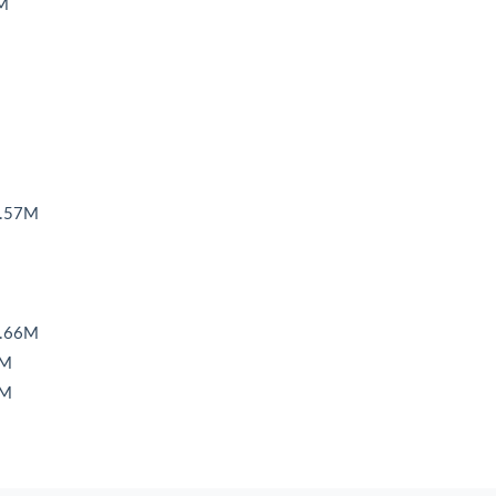
M
.57M
.66M
7M
4M