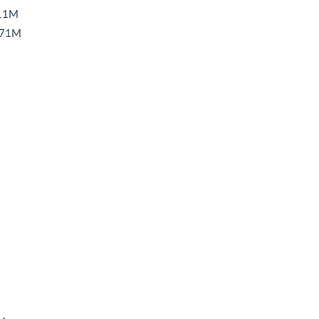
11M
.71M