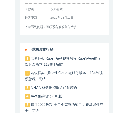
有效期
永久有效
最近更新
2025年06月17日
下载遇到问题？可联系客服或留言反馈
下载热度排行榜
若依框架(RuoYi)系列视频教程 RuoYi-Vue前后
1
端分离版本 118集 | 完结
若依框架（RuoYi-Cloud 微服务版本）134节视
2
频教程 | 完结
NHANES数据挖掘入门到精通
3
Java面试指北PDF版
4
暗月2022教程 十二个完整的项目，靶场课件齐
5
全 | 完结