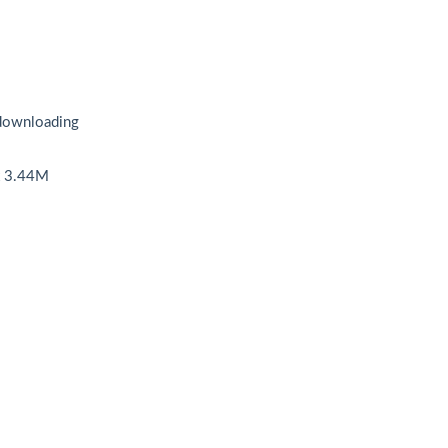
wnloading
3.44M