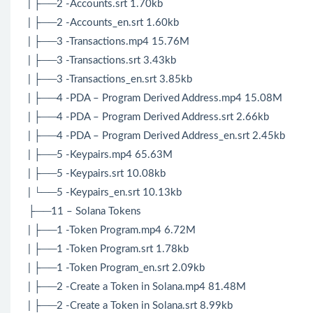
| ├──2 -Accounts.srt 1.70kb
| ├──2 -Accounts_en.srt 1.60kb
| ├──3 -Transactions.mp4 15.76M
| ├──3 -Transactions.srt 3.43kb
| ├──3 -Transactions_en.srt 3.85kb
| ├──4 -PDA – Program Derived Address.mp4 15.08M
| ├──4 -PDA – Program Derived Address.srt 2.66kb
| ├──4 -PDA – Program Derived Address_en.srt 2.45kb
| ├──5 -Keypairs.mp4 65.63M
| ├──5 -Keypairs.srt 10.08kb
| └──5 -Keypairs_en.srt 10.13kb
├──11 – Solana Tokens
| ├──1 -Token Program.mp4 6.72M
| ├──1 -Token Program.srt 1.78kb
| ├──1 -Token Program_en.srt 2.09kb
| ├──2 -Create a Token in Solana.mp4 81.48M
| ├──2 -Create a Token in Solana.srt 8.99kb