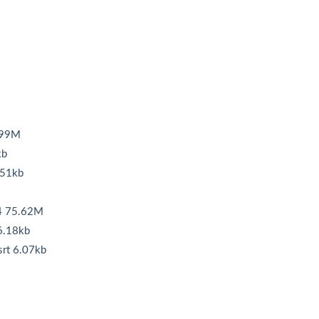
2.99M
kb
.51kb
p4 75.62M
 6.18kb
srt 6.07kb