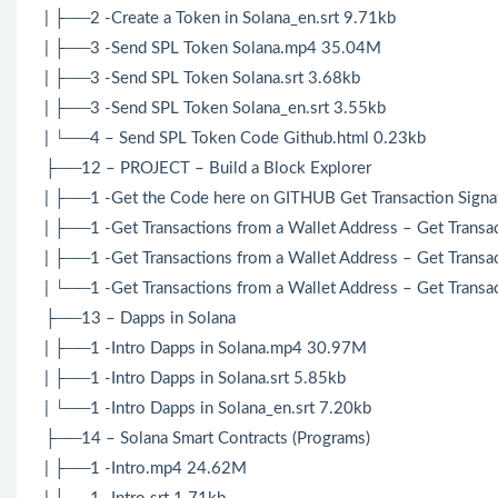
| ├──2 -Create a Token in Solana_en.srt 9.71kb
| ├──3 -Send SPL Token Solana.mp4 35.04M
| ├──3 -Send SPL Token Solana.srt 3.68kb
| ├──3 -Send SPL Token Solana_en.srt 3.55kb
| └──4 – Send SPL Token Code Github.html 0.23kb
├──12 – PROJECT – Build a Block Explorer
| ├──1 -Get the Code here on GITHUB Get Transaction Signat
| ├──1 -Get Transactions from a Wallet Address – Get Trans
| ├──1 -Get Transactions from a Wallet Address – Get Transac
| └──1 -Get Transactions from a Wallet Address – Get Transac
├──13 – Dapps in Solana
| ├──1 -Intro Dapps in Solana.mp4 30.97M
| ├──1 -Intro Dapps in Solana.srt 5.85kb
| └──1 -Intro Dapps in Solana_en.srt 7.20kb
├──14 – Solana Smart Contracts (Programs)
| ├──1 -Intro.mp4 24.62M