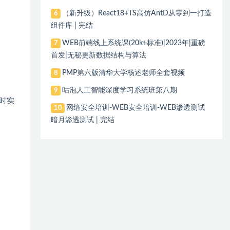
（新升级）React18+TS高仿AntD从零到一打造
6
组件库 | 完结
WEB前端线上系统课(20k+标准)|2023年|重磅
7
首发|无秘更新数据结构与算法
PMP第六版清华大学杨述老师全套视频
8
咕泡人工智能深度学习系统班第八期
9
实时实
网络安全培训-WEB安全培训-WEB渗透测试
10
暗月渗透测试 | 完结