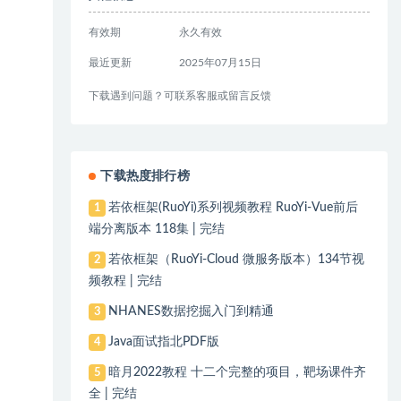
有效期
永久有效
最近更新
2025年07月15日
下载遇到问题？可联系客服或留言反馈
下载热度排行榜
若依框架(RuoYi)系列视频教程 RuoYi-Vue前后
1
端分离版本 118集 | 完结
若依框架（RuoYi-Cloud 微服务版本）134节视
2
频教程 | 完结
NHANES数据挖掘入门到精通
3
Java面试指北PDF版
4
暗月2022教程 十二个完整的项目，靶场课件齐
5
全 | 完结