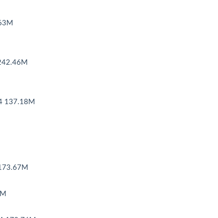
63M
42.46M
 137.18M
173.67M
M
0M