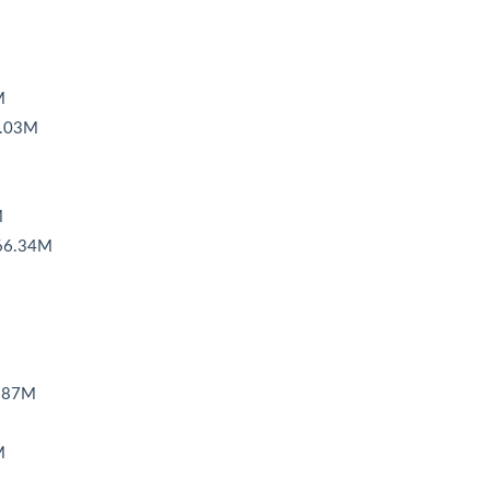
M
.03M
M
6.34M
.87M
M