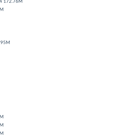
 172.76M
3M
.95M
7M
4M
5M