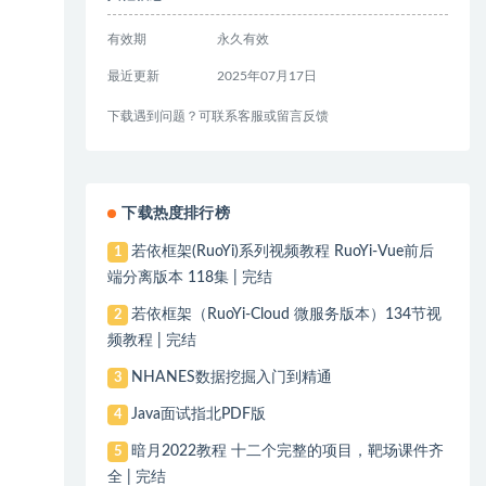
有效期
永久有效
最近更新
2025年07月17日
下载遇到问题？可联系客服或留言反馈
下载热度排行榜
若依框架(RuoYi)系列视频教程 RuoYi-Vue前后
1
端分离版本 118集 | 完结
若依框架（RuoYi-Cloud 微服务版本）134节视
2
频教程 | 完结
NHANES数据挖掘入门到精通
3
Java面试指北PDF版
4
暗月2022教程 十二个完整的项目，靶场课件齐
5
全 | 完结