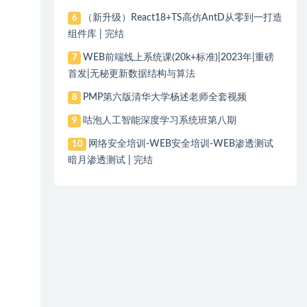
（新升级）React18+TS高仿AntD从零到一打造
6
组件库 | 完结
WEB前端线上系统课(20k+标准)|2023年|重磅
7
首发|无秘更新数据结构与算法
PMP第六版清华大学杨述老师全套视频
8
咕泡人工智能深度学习系统班第八期
9
网络安全培训-WEB安全培训-WEB渗透测试
10
暗月渗透测试 | 完结