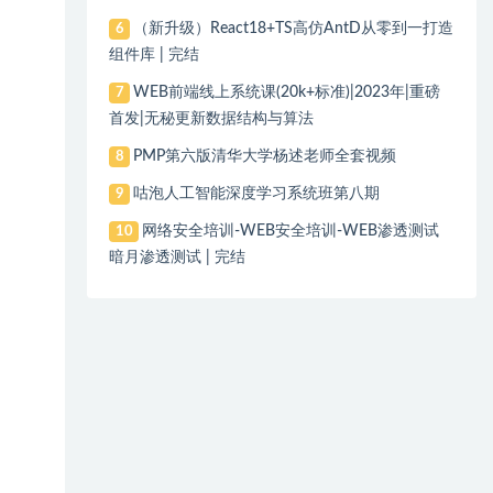
（新升级）React18+TS高仿AntD从零到一打造
6
组件库 | 完结
WEB前端线上系统课(20k+标准)|2023年|重磅
7
首发|无秘更新数据结构与算法
PMP第六版清华大学杨述老师全套视频
8
咕泡人工智能深度学习系统班第八期
9
网络安全培训-WEB安全培训-WEB渗透测试
10
暗月渗透测试 | 完结