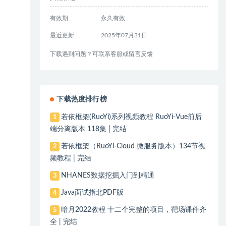
有效期
永久有效
最近更新
2025年07月31日
下载遇到问题？可联系客服或留言反馈
下载热度排行榜
若依框架(RuoYi)系列视频教程 RuoYi-Vue前后
1
端分离版本 118集 | 完结
若依框架（RuoYi-Cloud 微服务版本）134节视
2
频教程 | 完结
NHANES数据挖掘入门到精通
3
Java面试指北PDF版
4
暗月2022教程 十二个完整的项目，靶场课件齐
5
全 | 完结