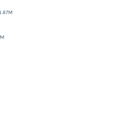
1.87M
8M