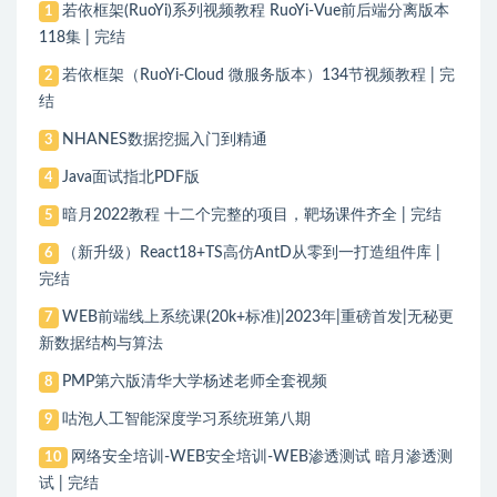
若依框架(RuoYi)系列视频教程 RuoYi-Vue前后端分离版本
1
118集 | 完结
若依框架（RuoYi-Cloud 微服务版本）134节视频教程 | 完
2
结
NHANES数据挖掘入门到精通
3
Java面试指北PDF版
4
暗月2022教程 十二个完整的项目，靶场课件齐全 | 完结
5
（新升级）React18+TS高仿AntD从零到一打造组件库 |
6
完结
WEB前端线上系统课(20k+标准)|2023年|重磅首发|无秘更
7
新数据结构与算法
PMP第六版清华大学杨述老师全套视频
8
咕泡人工智能深度学习系统班第八期
9
网络安全培训-WEB安全培训-WEB渗透测试 暗月渗透测
10
试 | 完结