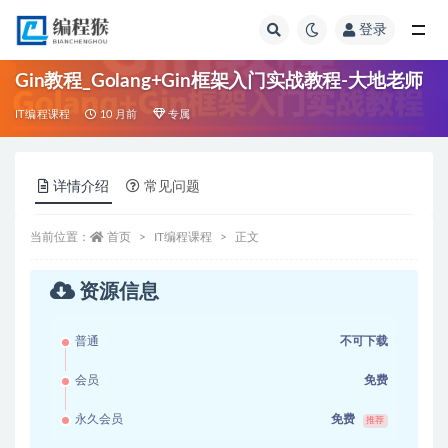
登录
全部
Gin教程_Golang+Gin框架入门实战教程-大地老师
IT编程课程
10 月前
专属
详情介绍
常见问题
当前位置：
首页
IT编程课程
正文
资源信息
普通
不可下载
会员
免费
永久会员
免费
推荐