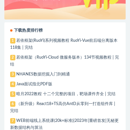
下载热度排行榜
若依框架(RuoYi)系列视频教程 RuoYi-Vue前后端分离版本
1
118集 | 完结
若依框架（RuoYi-Cloud 微服务版本）134节视频教程 | 完
2
结
NHANES数据挖掘入门到精通
3
Java面试指北PDF版
4
暗月2022教程 十二个完整的项目，靶场课件齐全 | 完结
5
（新升级）React18+TS高仿AntD从零到一打造组件库 |
6
完结
WEB前端线上系统课(20k+标准)|2023年|重磅首发|无秘更
7
新数据结构与算法