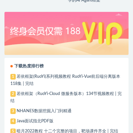
学的AI Agent框架
下载热度排行榜
若依框架(RuoYi)系列视频教程 RuoYi-Vue前后端分离版本
1
118集 | 完结
若依框架（RuoYi-Cloud 微服务版本）134节视频教程 | 完
2
结
NHANES数据挖掘入门到精通
3
Java面试指北PDF版
4
暗月2022教程 十二个完整的项目，靶场课件齐全 | 完结
5