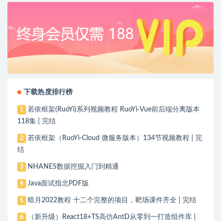
下载热度排行榜
若依框架(RuoYi)系列视频教程 RuoYi-Vue前后端分离版本
1
118集 | 完结
若依框架（RuoYi-Cloud 微服务版本）134节视频教程 | 完
2
结
NHANES数据挖掘入门到精通
3
Java面试指北PDF版
4
暗月2022教程 十二个完整的项目，靶场课件齐全 | 完结
5
（新升级）React18+TS高仿AntD从零到一打造组件库 |
6