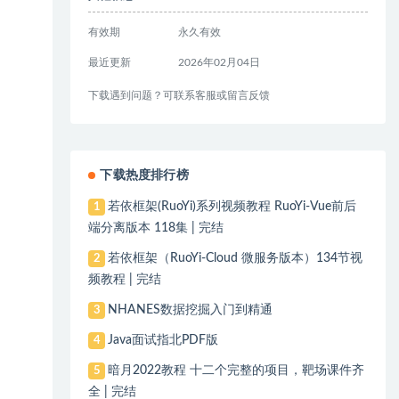
有效期
永久有效
最近更新
2026年02月04日
下载遇到问题？可联系客服或留言反馈
下载热度排行榜
若依框架(RuoYi)系列视频教程 RuoYi-Vue前后
1
端分离版本 118集 | 完结
若依框架（RuoYi-Cloud 微服务版本）134节视
2
频教程 | 完结
NHANES数据挖掘入门到精通
3
Java面试指北PDF版
4
暗月2022教程 十二个完整的项目，靶场课件齐
5
全 | 完结