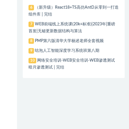
（新升级）React18+TS高仿AntD从零到一打造
6
组件库 | 完结
WEB前端线上系统课(20k+标准)|2023年|重磅
7
首发|无秘更新数据结构与算法
PMP第六版清华大学杨述老师全套视频
8
咕泡人工智能深度学习系统班第八期
9
网络安全培训-WEB安全培训-WEB渗透测试
10
暗月渗透测试 | 完结