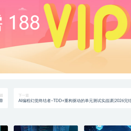
篇
下一篇
9章
AI编程幻觉终结者–TDD+重构驱动的单元测试实战课|2026完