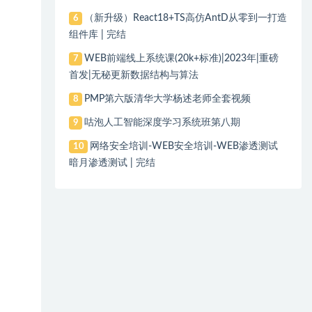
（新升级）React18+TS高仿AntD从零到一打造
6
组件库 | 完结
WEB前端线上系统课(20k+标准)|2023年|重磅
7
首发|无秘更新数据结构与算法
PMP第六版清华大学杨述老师全套视频
8
咕泡人工智能深度学习系统班第八期
9
网络安全培训-WEB安全培训-WEB渗透测试
10
暗月渗透测试 | 完结