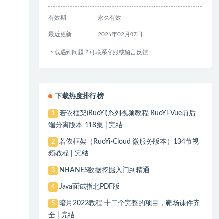
有效期
永久有效
最近更新
2026年02月07日
下载遇到问题？可联系客服或留言反馈
下载热度排行榜
若依框架(RuoYi)系列视频教程 RuoYi-Vue前后
1
端分离版本 118集 | 完结
若依框架（RuoYi-Cloud 微服务版本）134节视
2
频教程 | 完结
NHANES数据挖掘入门到精通
3
Java面试指北PDF版
4
暗月2022教程 十二个完整的项目，靶场课件齐
5
全 | 完结